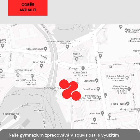
ODBĚR
AKTUALIT
Naše gymnázium zpracovává v souvislosti s využitím