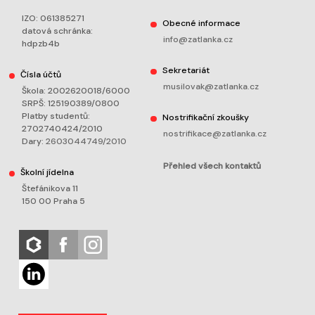
IZO: 061385271
Obecné informace
datová schránka:
info@zatlanka.cz
hdpzb4b
Sekretariát
Čísla účtů
musilovak@zatlanka.cz
Škola: 2002620018/6000
SRPŠ: 125190389/0800
Platby studentů:
Nostrifikační zkoušky
2702740424/2010
nostrifikace@zatlanka.cz
Dary:
2603044749/2010
Přehled všech kontaktů
Školní jídelna
Štefánikova 11
150 00 Praha 5