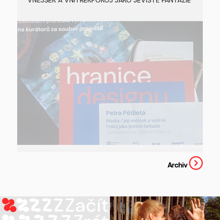
VNĚJŠEK A VNITŘEKPOKOJ JAKO JEVIŠTĚ FANTAZIE
Archiv