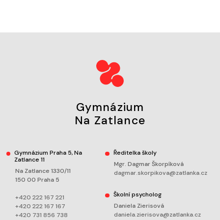
Gymnázium
Na Zatlance
Gymnázium Praha 5, Na
Ředitelka školy
Zatlance 11
Mgr. Dagmar Škorpíková
Na Zatlance 1330/11
dagmar.skorpikova@zatlanka.cz
150 00 Praha 5
Školní psycholog
+420 222 167 221
Daniela Zierisová
+420 222 167 167
daniela.zierisova@zatlanka.cz
+420 731 856 738