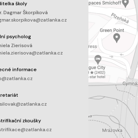
itelka školy
. Dagmar Škorpíková
mar.skorpikova@zatlanka.cz
lní psycholog
iela Zierisová
iela.zierisova@zatlanka.cz
ecné informace
o@zatlanka.cz
retariát
silovak@zatlanka.cz
trifikační zkoušky
trifikace@zatlanka.cz