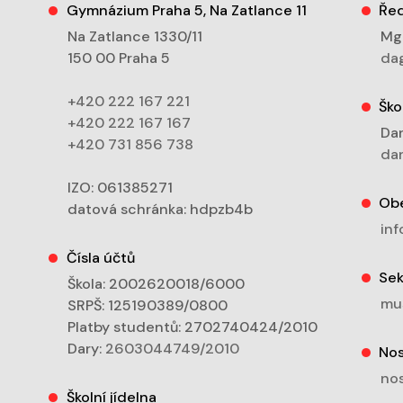
Gymnázium Praha 5, Na Zatlance 11
Řed
Na Zatlance 1330/11
Mgr
150 00 Praha 5
dag
+420 222 167 221
Ško
+420 222 167 167
Dan
+420 731 856 738
dan
IZO: 061385271
Ob
datová schránka: hdpzb4b
inf
Čísla účtů
Sek
Škola: 2002620018/6000
mu
SRPŠ: 125190389/0800
Platby studentů: 2702740424/2010
Dary:
2603044749/2010
Nos
nos
Školní jídelna