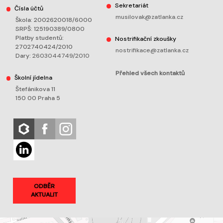
Sekretariát
Čísla účtů
musilovak@zatlanka.cz
Škola: 2002620018/6000
SRPŠ: 125190389/0800
Platby studentů:
Nostrifikační zkoušky
2702740424/2010
nostrifikace@zatlanka.cz
Dary:
2603044749/2010
Přehled všech kontaktů
Školní jídelna
Štefánikova 11
150 00 Praha 5
ODBĚR
AKTUALIT