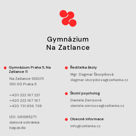
Gymnázium
Na Zatlance
Gymnázium Praha 5, Na
Ředitelka školy
Zatlance 11
Mgr. Dagmar Škorpíková
Na Zatlance 1330/11
dagmar.skorpikova@zatlanka.cz
150 00 Praha 5
Školní psycholog
+420 222 167 221
Daniela Zierisová
+420 222 167 167
daniela.zierisova@zatlanka.cz
+420 731 856 738
IZO: 061385271
Obecné informace
datová schránka:
info@zatlanka.cz
hdpzb4b