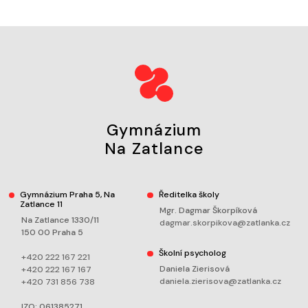
Gymnázium
Na Zatlance
Gymnázium Praha 5, Na
Ředitelka školy
Zatlance 11
Mgr. Dagmar Škorpíková
Na Zatlance 1330/11
dagmar.skorpikova@zatlanka.cz
150 00 Praha 5
Školní psycholog
+420 222 167 221
Daniela Zierisová
+420 222 167 167
daniela.zierisova@zatlanka.cz
+420 731 856 738
IZO: 061385271