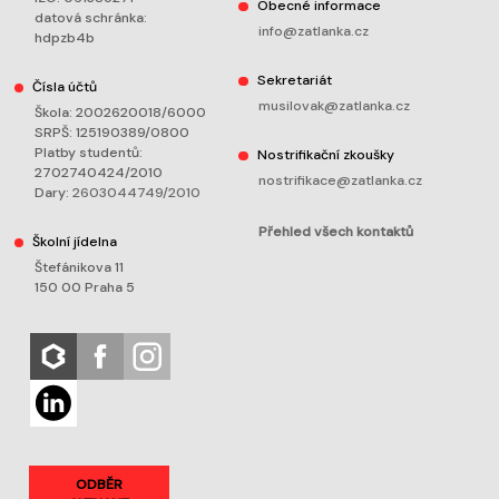
Obecné informace
datová schránka:
info@zatlanka.cz
hdpzb4b
Sekretariát
Čísla účtů
musilovak@zatlanka.cz
Škola: 2002620018/6000
SRPŠ: 125190389/0800
Platby studentů:
Nostrifikační zkoušky
2702740424/2010
nostrifikace@zatlanka.cz
Dary:
2603044749/2010
Přehled všech kontaktů
Školní jídelna
Štefánikova 11
150 00 Praha 5
ODBĚR