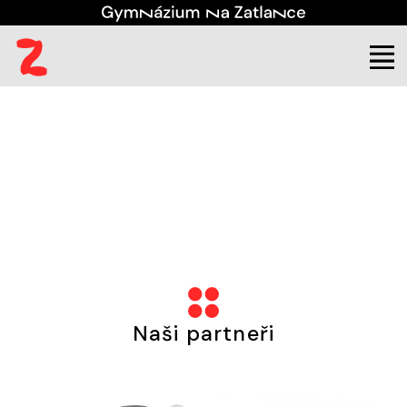
(aktuální)
Kontakt
Třídy
3. C
Aktuality
Naši partneři