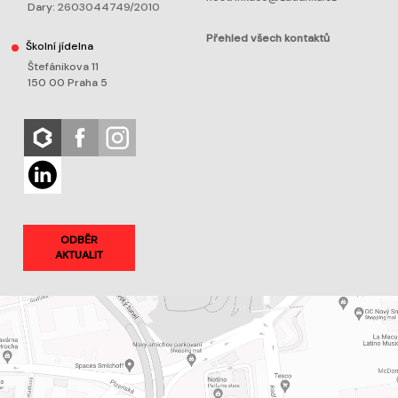
Dary:
2603044749/2010
Přehled všech kontaktů
Školní jídelna
Štefánikova 11
150 00 Praha 5
ODBĚR
AKTUALIT