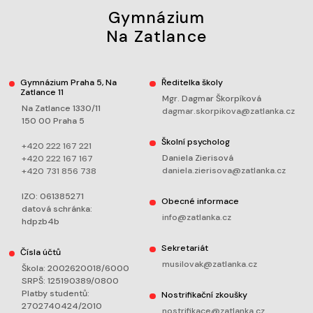
Gymnázium
Na Zatlance
Gymnázium Praha 5, Na
Ředitelka školy
Zatlance 11
Mgr. Dagmar Škorpíková
Na Zatlance 1330/11
dagmar.skorpikova@zatlanka.cz
150 00 Praha 5
Školní psycholog
+420 222 167 221
Daniela Zierisová
+420 222 167 167
daniela.zierisova@zatlanka.cz
+420 731 856 738
IZO: 061385271
Obecné informace
datová schránka:
info@zatlanka.cz
hdpzb4b
Sekretariát
Čísla účtů
musilovak@zatlanka.cz
Škola: 2002620018/6000
SRPŠ: 125190389/0800
Platby studentů:
Nostrifikační zkoušky
2702740424/2010
nostrifikace@zatlanka.cz