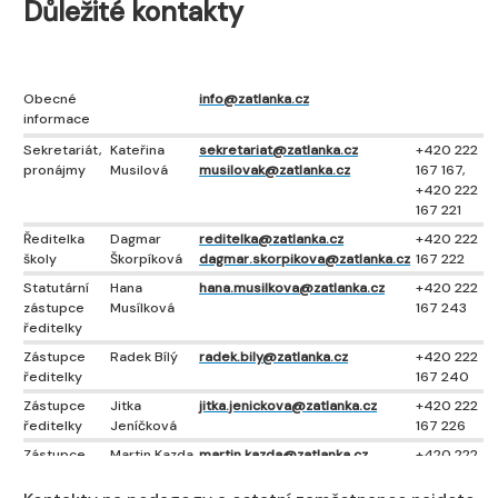
Důležité kontakty
Obecné
info@zatlanka.cz
informace
Sekretariát,
Kateřina
sekretariat@zatlanka.cz
+420 222
pronájmy
Musilová
musilovak@zatlanka.cz
167 167,
+420 222
167 221
Ředitelka
Dagmar
reditelka@zatlanka.cz
+420 222
školy
Škorpíková
dagmar.skorpikova@zatlanka.cz
167 222
Statutární
Hana
hana.musilkova@zatlanka.cz
+420 222
zástupce
Musílková
167 243
ředitelky
Zástupce
Radek Bílý
radek.bily@zatlanka.cz
+420 222
ředitelky
167 240
Zástupce
Jitka
jitka.jenickova@zatlanka.cz
+420 222
ředitelky
Jeníčková
167 226
Zástupce
Martin Kazda
martin.kazda@zatlanka.cz
+420 222
ředitelky
167 231