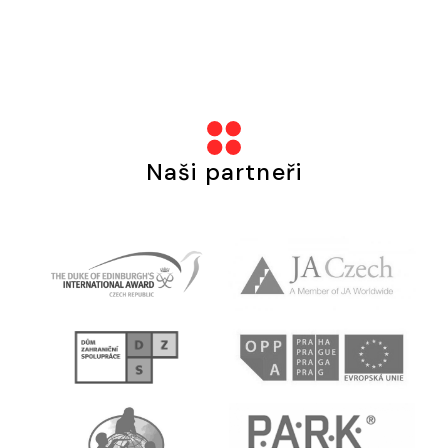
Školní
+420 730
jídelna
106 118
Naši partneři