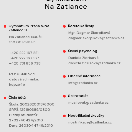
Na Zatlance
Gymnázium Praha 5, Na
Ředitelka školy
Zatlance 11
Mgr. Dagmar Škorpíková
Na Zatlance 1330/11
dagmar.skorpikova@zatlanka.cz
150 00 Praha 5
Školní psycholog
+420 222 167 221
Daniela Zierisová
+420 222 167 167
daniela.zierisova@zatlanka.cz
+420 731 856 738
IZO: 061385271
Obecné informace
datová schránka:
info@zatlanka.cz
hdpzb4b
Sekretariát
Čísla účtů
musilovak@zatlanka.cz
Škola: 2002620018/6000
SRPŠ: 125190389/0800
Platby studentů:
Nostrifikační zkoušky
2702740424/2010
nostrifikace@zatlanka.cz
Dary:
2603044749/2010