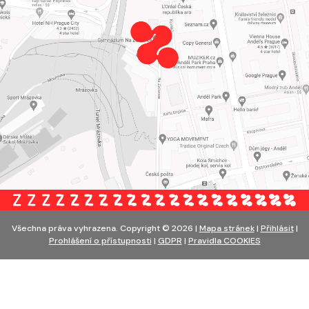
Všechna práva vyhrazena. Copyright © 2026 |
Mapa stránek
|
Přihlásit
|
Prohlášení o přístupnosti
|
GDPR
|
Pravidla COOKIES