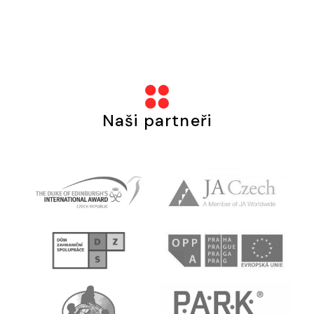
Školní
+420 730
jídelna
106 118
Naši partneři