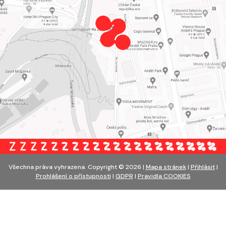
Všechna práva vyhrazena. Copyright © 2026 |
Mapa stránek
|
Přihlásit
|
Prohlášení o přístupnosti
|
GDPR
|
Pravidla COOKIES