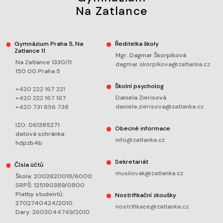
Na Zatlance
Gymnázium Praha 5, Na
Ředitelka školy
Zatlance 11
Mgr. Dagmar Škorpíková
Na Zatlance 1330/11
dagmar.skorpikova@zatlanka.cz
150 00 Praha 5
Školní psycholog
+420 222 167 221
Daniela Zierisová
+420 222 167 167
daniela.zierisova@zatlanka.cz
+420 731 856 738
IZO: 061385271
Obecné informace
datová schránka:
info@zatlanka.cz
hdpzb4b
Sekretariát
Čísla účtů
musilovak@zatlanka.cz
Škola: 2002620018/6000
SRPŠ: 125190389/0800
Platby studentů:
Nostrifikační zkoušky
2702740424/2010
nostrifikace@zatlanka.cz
Dary:
2603044749/2010