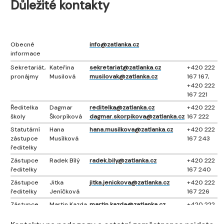
Důležité kontakty
Obecné
info@zatlanka.cz
informace
Sekretariát,
Kateřina
sekretariat@zatlanka.cz
+420 222
pronájmy
Musilová
musilovak@zatlanka.cz
167 167,
+420 222
167 221
Ředitelka
Dagmar
reditelka@zatlanka.cz
+420 222
školy
Škorpíková
dagmar.skorpikova@zatlanka.cz
167 222
Statutární
Hana
hana.musilkova@zatlanka.cz
+420 222
zástupce
Musílková
167 243
ředitelky
Zástupce
Radek Bílý
radek.bily@zatlanka.cz
+420 222
ředitelky
167 240
Zástupce
Jitka
jitka.jenickova@zatlanka.cz
+420 222
ředitelky
Jeníčková
167 226
Zástupce
Martin Kazda
martin.kazda@zatlanka.cz
+420 222
ředitelky
167 231