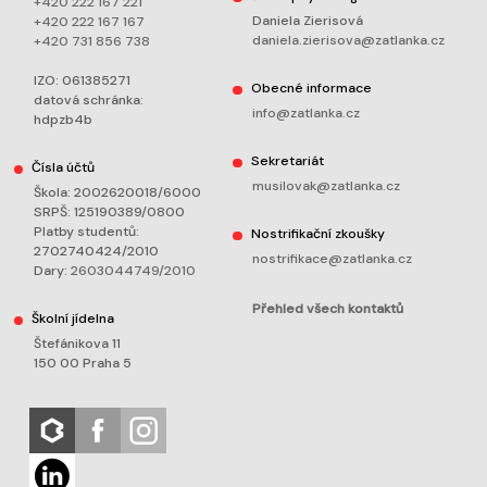
+420 222 167 221
Daniela Zierisová
+420 222 167 167
daniela.zierisova@zatlanka.cz
+420 731 856 738
IZO: 061385271
Obecné informace
datová schránka:
info@zatlanka.cz
hdpzb4b
Sekretariát
Čísla účtů
musilovak@zatlanka.cz
Škola: 2002620018/6000
SRPŠ: 125190389/0800
Platby studentů:
Nostrifikační zkoušky
2702740424/2010
nostrifikace@zatlanka.cz
Dary:
2603044749/2010
Přehled všech kontaktů
Školní jídelna
Štefánikova 11
150 00 Praha 5