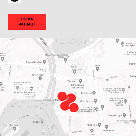
ODBĚR
AKTUALIT