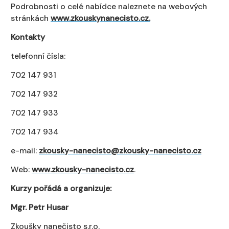
Podrobnosti o celé nabídce naleznete na webových
stránkách
www.zkouskynanecisto.cz.
Kontakty
telefonní čísla:
702 147 931
702 147 932
702 147 933
702 147 934
e-mail:
zkousky-nanecisto@zkousky-nanecisto.cz
Web:
www.zkousky-nanecisto.cz
.
Kurzy pořádá a organizuje:
Mgr. Petr Husar
Zkoušky nanečisto s.r.o.