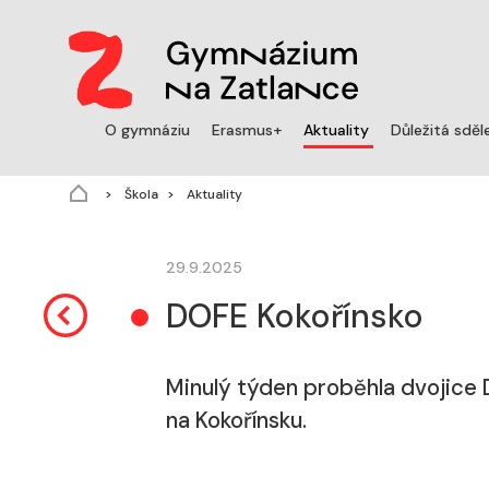
(aktuální)
O gymnáziu
Erasmus+
Aktuality
Důležitá sděl
Škola
Aktuality
29.9.2025
DOFE Kokořínsko
Minulý týden proběhla dvojice 
na Kokořínsku.