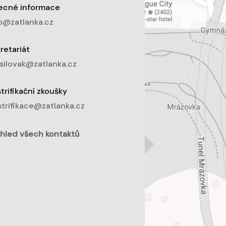
ecné informace
o@zatlanka.cz
retariát
silovak@zatlanka.cz
trifikační zkoušky
trifikace@zatlanka.cz
hled všech kontaktů