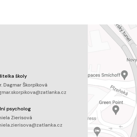
itelka školy
. Dagmar Škorpíková
mar.skorpikova@zatlanka.cz
lní psycholog
iela Zierisová
iela.zierisova@zatlanka.cz