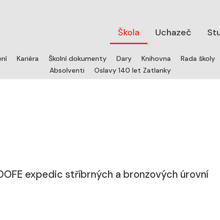
Škola
Uchazeč
St
ení
Kariéra
Školní dokumenty
Dary
Knihovna
Rada školy
Absolventi
Oslavy 140 let Zatlanky
DOFE expedic stříbrných a bronzových úrovní