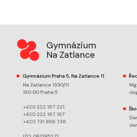
Gymnázium
Na Zatlance
Gymnázium Praha 5, Na Zatlance 11
Řed
Na Zatlance 1330/11
Mgr
150 00 Praha 5
dag
+420 222 167 221
Ško
+420 222 167 167
Dan
+420 731 856 738
dan
IZO: 061385271