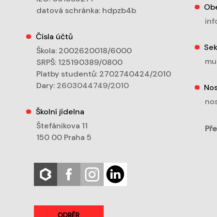
Ob
datová schránka: hdpzb4b
inf
Čísla účtů
Sek
Škola: 2002620018/6000
mu
SRPŠ: 125190389/0800
Platby studentů: 2702740424/2010
Dary:
2603044749/2010
Nos
nos
Školní jídelna
Štefánikova 11
Pře
150 00 Praha 5
ODBĚR