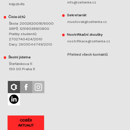
info@zatlanka.cz
hdpzb4b
Sekretariát
Čísla účtů
musilovak@zatlanka.cz
Škola: 2002620018/6000
SRPŠ: 125190389/0800
Platby studentů:
Nostrifikační zkoušky
2702740424/2010
nostrifikace@zatlanka.cz
Dary:
2603044749/2010
Přehled všech kontaktů
Školní jídelna
Štefánikova 11
150 00 Praha 5
ODBĚR
AKTUALIT