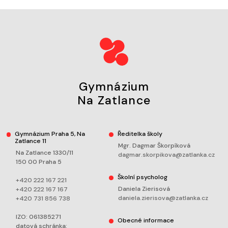
Gymnázium
Na Zatlance
Gymnázium Praha 5, Na
Ředitelka školy
Zatlance 11
Mgr. Dagmar Škorpíková
Na Zatlance 1330/11
dagmar.skorpikova@zatlanka.cz
150 00 Praha 5
Školní psycholog
+420 222 167 221
Daniela Zierisová
+420 222 167 167
daniela.zierisova@zatlanka.cz
+420 731 856 738
IZO: 061385271
Obecné informace
datová schránka: