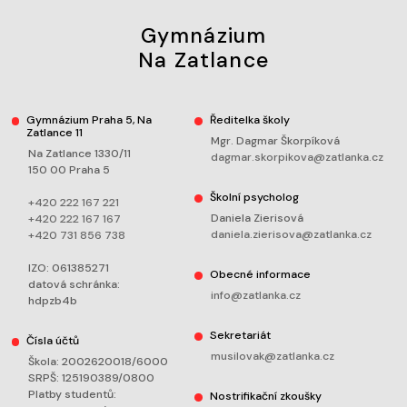
Gymnázium
Na Zatlance
Gymnázium Praha 5, Na
Ředitelka školy
Zatlance 11
Mgr. Dagmar Škorpíková
Na Zatlance 1330/11
dagmar.skorpikova@zatlanka.cz
150 00 Praha 5
Školní psycholog
+420 222 167 221
Daniela Zierisová
+420 222 167 167
daniela.zierisova@zatlanka.cz
+420 731 856 738
IZO: 061385271
Obecné informace
datová schránka:
info@zatlanka.cz
hdpzb4b
Sekretariát
Čísla účtů
musilovak@zatlanka.cz
Škola: 2002620018/6000
SRPŠ: 125190389/0800
Platby studentů:
Nostrifikační zkoušky