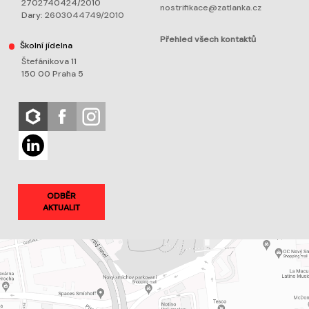
2702740424/2010
nostrifikace@zatlanka.cz
Dary:
2603044749/2010
Přehled všech kontaktů
Školní jídelna
Štefánikova 11
150 00 Praha 5
ODBĚR
AKTUALIT