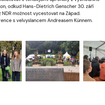
kon, odkud Hans-Dietrich Genscher 30. září
 z NDR možnost vycestovat na Západ.
nference s velvyslancem Andreasem Künnem.