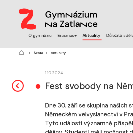
(aktuální)
O gymnáziu
Erasmus+
Aktuality
Důležitá sděl
Škola
Aktuality
1.10.2024
Fest svobody na Něm
Dne 30. září se skupina našich
Německém velvyslanectví v Praz
Tyto události významně přispěl
dějiny. Studenti měli možnost d