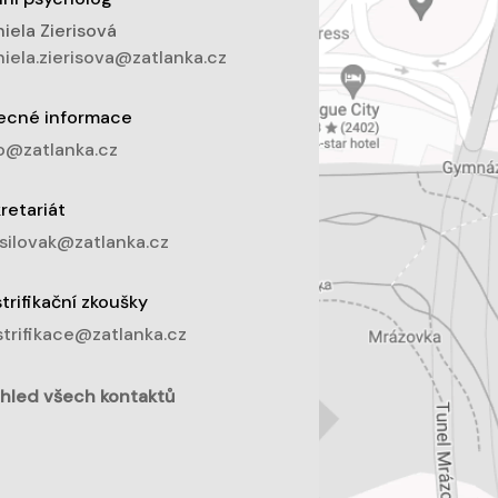
iela Zierisová
iela.zierisova@zatlanka.cz
ecné informace
o@zatlanka.cz
retariát
silovak@zatlanka.cz
trifikační zkoušky
trifikace@zatlanka.cz
hled všech kontaktů