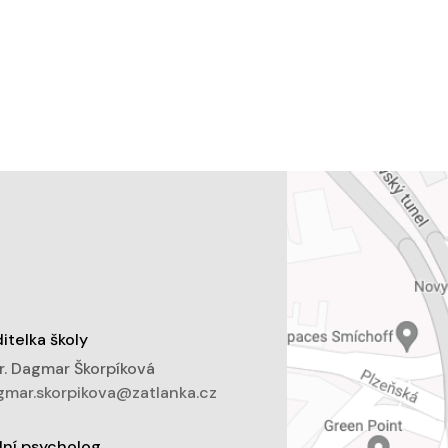
itelka školy
. Dagmar Škorpíková
mar.skorpikova@zatlanka.cz
lní psycholog