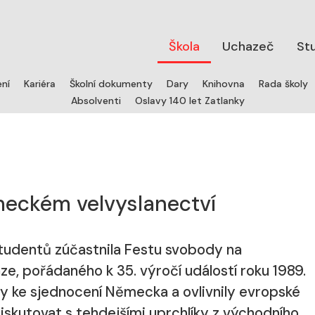
Škola
Uchazeč
St
ení
Kariéra
Školní dokumenty
Dary
Knihovna
Rada školy
Absolventi
Oslavy 140 let Zatlanky
eckém velvyslanectví
 studentů zúčastnila Festu svobody na
e, pořádaného k 35. výročí událostí roku 1989.
y ke sjednocení Německa a ovlivnily evropské
iskutovat s tehdejšími uprchlíky z východního