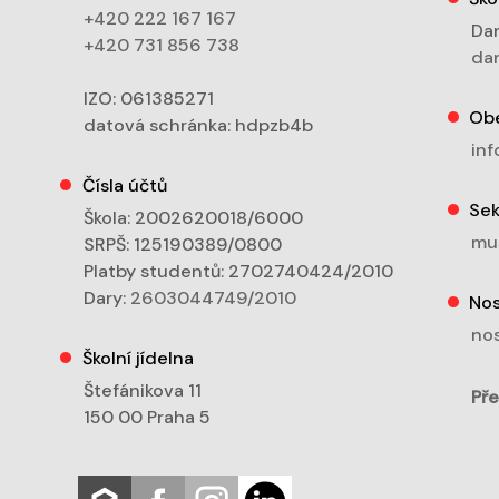
+420 222 167 167
Dan
+420 731 856 738
dan
IZO: 061385271
Ob
datová schránka: hdpzb4b
inf
Čísla účtů
Sek
Škola: 2002620018/6000
mu
SRPŠ: 125190389/0800
Platby studentů: 2702740424/2010
Dary:
2603044749/2010
Nos
nos
Školní jídelna
Štefánikova 11
Pře
150 00 Praha 5