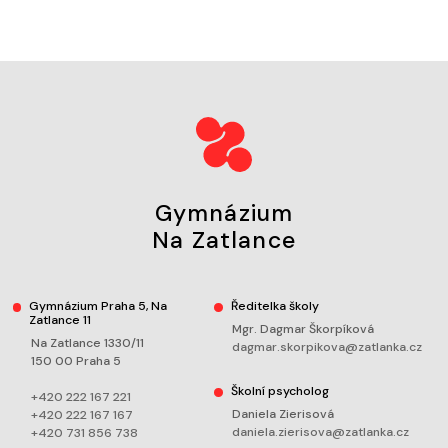
Gymnázium
Na Zatlance
Gymnázium Praha 5, Na
Ředitelka školy
Zatlance 11
Mgr. Dagmar Škorpíková
Na Zatlance 1330/11
dagmar.skorpikova@zatlanka.cz
150 00 Praha 5
Školní psycholog
+420 222 167 221
Daniela Zierisová
+420 222 167 167
daniela.zierisova@zatlanka.cz
+420 731 856 738