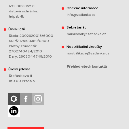
IZO: 061385271
Obecné informace
datová schránka:
info@zatlanka.cz
hdpzb4b
Sekretariát
Čísla účtů
musilovak@zatlanka.cz
Škola: 2002620018/6000
SRPŠ: 125190389/0800
Platby studentů:
Nostrifikační zkoušky
2702740424/2010
nostrifikace@zatlanka.cz
Dary:
2603044749/2010
Přehled všech kontaktů
Školní jídelna
Štefánikova 11
150 00 Praha 5