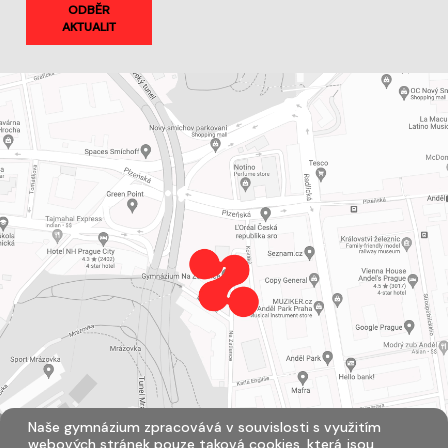
ODBĚR
AKTUALIT
Naše gymnázium zpracovává v souvislosti s využitím
webových stránek pouze taková cookies, která jsou