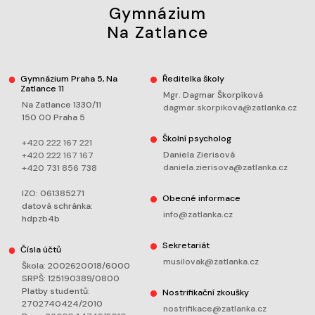
Gymnázium
Na Zatlance
Gymnázium Praha 5, Na
Ředitelka školy
Zatlance 11
Mgr. Dagmar Škorpíková
Na Zatlance 1330/11
dagmar.skorpikova@zatlanka.cz
150 00 Praha 5
Školní psycholog
+420 222 167 221
Daniela Zierisová
+420 222 167 167
daniela.zierisova@zatlanka.cz
+420 731 856 738
IZO: 061385271
Obecné informace
datová schránka:
info@zatlanka.cz
hdpzb4b
Sekretariát
Čísla účtů
musilovak@zatlanka.cz
Škola: 2002620018/6000
SRPŠ: 125190389/0800
Platby studentů:
Nostrifikační zkoušky
2702740424/2010
nostrifikace@zatlanka.cz