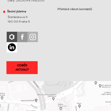
Dary:
2603044749/2010
Přehled všech kontaktů
Školní jídelna
Štefánikova 11
150 00 Praha 5
ODBĚR
AKTUALIT