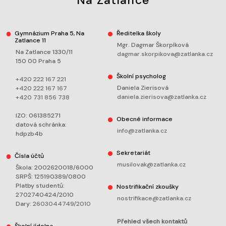
Gymnázium Praha 5, Na
Ředitelka školy
Zatlance 11
Mgr. Dagmar Škorpíková
Na Zatlance 1330/11
dagmar.skorpikova@zatlanka.cz
150 00 Praha 5
Školní psycholog
+420 222 167 221
Daniela Zierisová
+420 222 167 167
daniela.zierisova@zatlanka.cz
+420 731 856 738
IZO: 061385271
Obecné informace
datová schránka:
info@zatlanka.cz
hdpzb4b
Sekretariát
Čísla účtů
musilovak@zatlanka.cz
Škola: 2002620018/6000
SRPŠ: 125190389/0800
Platby studentů:
Nostrifikační zkoušky
2702740424/2010
nostrifikace@zatlanka.cz
Dary:
2603044749/2010
Přehled všech kontaktů