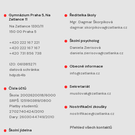
Gymnázium Praha 5, Na
Ředitelka školy
Zatlance 11
Mgr. Dagmar Škorpíková
Na Zatlance 1330/11
dagmar.skorpikova@zatlanka.cz
150 00 Praha 5
Školní psycholog
+420 222 167 221
Daniela Zierisová
+420 222 167 167
daniela.zierisova@zatlanka.cz
+420 731 856 738
IZO: 061385271
Obecné informace
datová schránka:
info@zatlanka.cz
hdpzb4b
Sekretariát
Čísla účtů
musilovak@zatlanka.cz
Škola: 2002620018/6000
SRPŠ: 125190389/0800
Platby studentů:
Nostrifikační zkoušky
2702740424/2010
nostrifikace@zatlanka.cz
Dary:
2603044749/2010
Přehled všech kontaktů
Školní jídelna