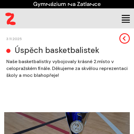
Škola
Aktuality
3.11.2025
Úspěch basketbalistek
Naše basketbalistky vybojovaly krásné 2.místo v
celopražském finále. Děkujeme za skvělou reprezentaci
školy a moc blahopřeje!