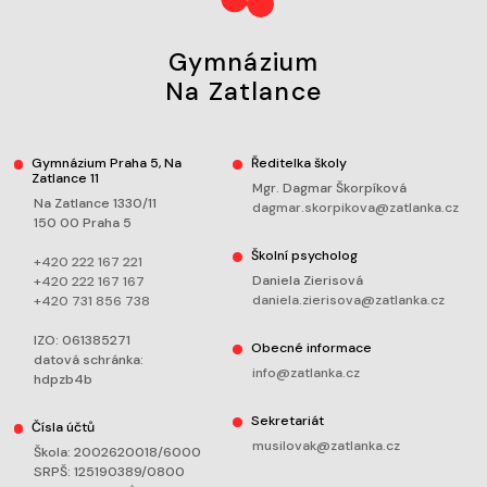
Gymnázium
Na Zatlance
Gymnázium Praha 5, Na
Ředitelka školy
Zatlance 11
Mgr. Dagmar Škorpíková
Na Zatlance 1330/11
dagmar.skorpikova@zatlanka.cz
150 00 Praha 5
Školní psycholog
+420 222 167 221
Daniela Zierisová
+420 222 167 167
daniela.zierisova@zatlanka.cz
+420 731 856 738
IZO: 061385271
Obecné informace
datová schránka:
info@zatlanka.cz
hdpzb4b
Sekretariát
Čísla účtů
musilovak@zatlanka.cz
Škola: 2002620018/6000
SRPŠ: 125190389/0800