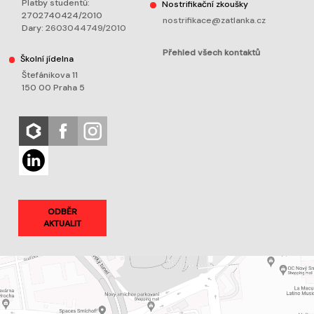
Platby studentů:
Nostrifikační zkoušky
2702740424/2010
nostrifikace@zatlanka.cz
Dary:
2603044749/2010
Přehled všech kontaktů
Školní jídelna
Štefánikova 11
150 00 Praha 5
ODBĚR
AKTUALIT