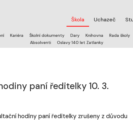
Škola
Uchazeč
St
ení
Kariéra
Školní dokumenty
Dary
Knihovna
Rada školy
Absolventi
Oslavy 140 let Zatlanky
odiny paní ředitelky 10. 3.
ltační hodiny paní ředitelky zrušeny z důvodu