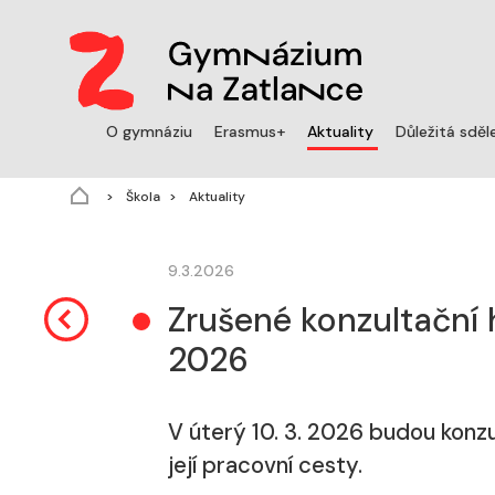
(aktuální)
O gymnáziu
Erasmus+
Aktuality
Důležitá sděl
Škola
Aktuality
9.3.2026
Zrušené konzultační h
2026
V úterý 10. 3. 2026 budou konzu
její pracovní cesty.