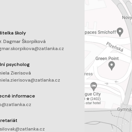
itelka školy
. Dagmar Škorpíková
mar.skorpikova@zatlanka.cz
lní psycholog
iela Zierisová
iela.zierisova@zatlanka.cz
ecné informace
o@zatlanka.cz
retariát
silovak@zatlanka.cz