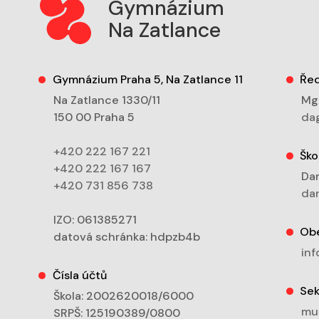
Gymnázium
Na Zatlance
Gymnázium Praha 5, Na Zatlance 11
Řed
Na Zatlance 1330/11
Mgr
150 00 Praha 5
dag
+420 222 167 221
Ško
+420 222 167 167
Dan
+420 731 856 738
dan
IZO: 061385271
Ob
datová schránka: hdpzb4b
inf
Čísla účtů
Sek
Škola: 2002620018/6000
mu
SRPŠ: 125190389/0800