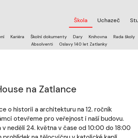
Škola
Uchazeč
St
ení
Kariéra
Školní dokumenty
Dary
Knihovna
Rada školy
Absolventi
Oslavy 140 let Zatlanky
ouse na Zatlance
o historii a architekturu na 12. ročník
ámci otevřeme pro veřejnost i naší budovu.
a v neděli 24. května v čase od 10:00 do 18:00
rohlídek na tělocvičnu v katolické kapli,