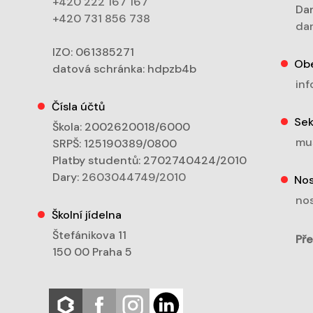
+420 222 167 167
Dan
+420 731 856 738
dan
IZO: 061385271
Ob
datová schránka: hdpzb4b
inf
Čísla účtů
Sek
Škola: 2002620018/6000
mu
SRPŠ: 125190389/0800
Platby studentů: 2702740424/2010
Dary:
2603044749/2010
Nos
nos
Školní jídelna
Štefánikova 11
Pře
150 00 Praha 5