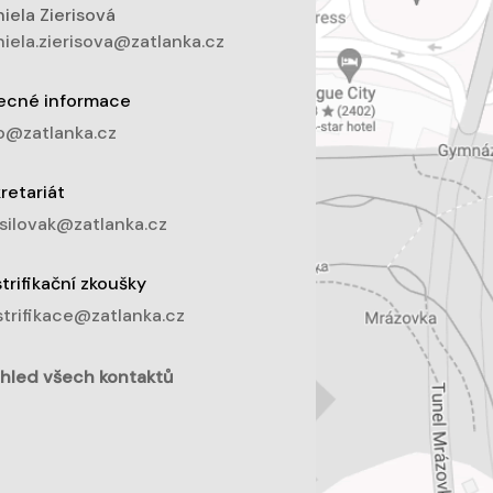
iela Zierisová
iela.zierisova@zatlanka.cz
ecné informace
o@zatlanka.cz
retariát
silovak@zatlanka.cz
trifikační zkoušky
trifikace@zatlanka.cz
hled všech kontaktů