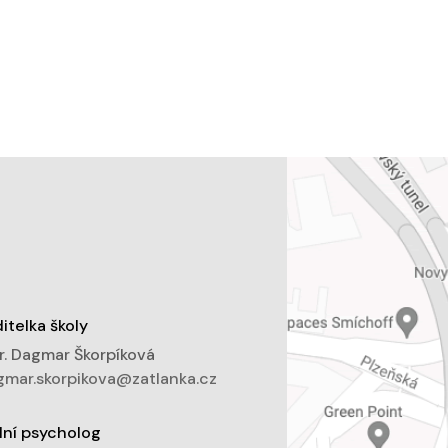
itelka školy
. Dagmar Škorpíková
mar.skorpikova@zatlanka.cz
lní psycholog