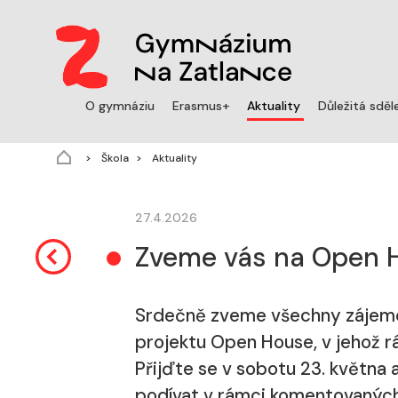
(aktuální)
O gymnáziu
Erasmus+
Aktuality
Důležitá sděl
Škola
Aktuality
27.4.2026
Zveme vás na Open H
Srdečně zveme všechny zájemce 
projektu Open House, v jehož r
Přijďte se v sobotu 23. května 
podívat v rámci komentovaných p