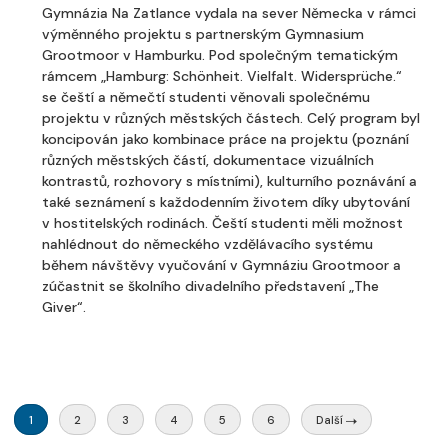
Gymnázia Na Zatlance vydala na sever Německa v rámci
výměnného projektu s partnerským Gymnasium
Grootmoor v Hamburku. Pod společným tematickým
rámcem „Hamburg: Schönheit. Vielfalt. Widersprüche.“
se čeští a němečtí studenti věnovali společnému
projektu v různých městských částech. Celý program byl
koncipován jako kombinace práce na projektu (poznání
různých městských částí, dokumentace vizuálních
kontrastů, rozhovory s místními), kulturního poznávání a
také seznámení s každodenním životem díky ubytování
v hostitelských rodinách. Čeští studenti měli možnost
nahlédnout do německého vzdělávacího systému
během návštěvy vyučování v Gymnáziu Grootmoor a
zúčastnit se školního divadelního představení „The
Giver“.
1
2
3
4
5
6
Další