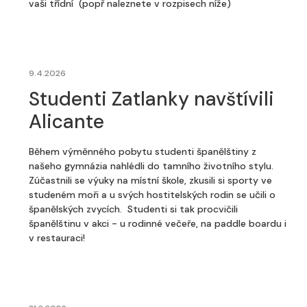
vaši třídní (popř naleznete v rozpisech níže)
9.4.2026
Studenti Zatlanky navštívili
Alicante
Během výměnného pobytu studenti španělštiny z
našeho gymnázia nahlédli do tamního životního stylu.
Zúčastnili se výuky na místní škole, zkusili si sporty ve
studeném moři a u svých hostitelských rodin se učili o
španělských zvycích. Studenti si tak procvičili
španělštinu v akci - u rodinné večeře, na paddle boardu i
v restauraci!