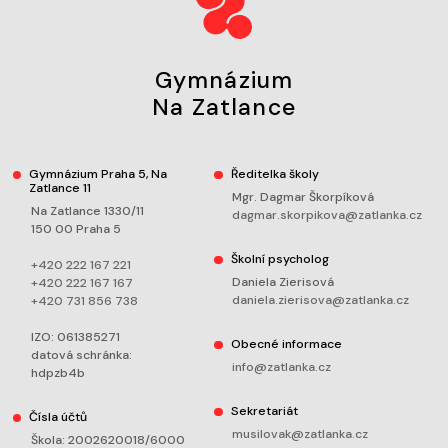
Gymnázium
Na Zatlance
Gymnázium Praha 5, Na
Ředitelka školy
Zatlance 11
Mgr. Dagmar Škorpíková
Na Zatlance 1330/11
dagmar.skorpikova@zatlanka.cz
150 00 Praha 5
Školní psycholog
+420 222 167 221
Daniela Zierisová
+420 222 167 167
daniela.zierisova@zatlanka.cz
+420 731 856 738
IZO: 061385271
Obecné informace
datová schránka:
info@zatlanka.cz
hdpzb4b
Sekretariát
Čísla účtů
musilovak@zatlanka.cz
Škola: 2002620018/6000