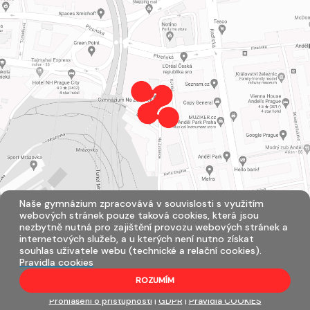
Naše gymnázium zpracovává v souvislosti s využitím
webových stránek pouze taková cookies, která jsou
nezbytně nutná pro zajištění provozu webových stránek a
internetových služeb, a u kterých není nutno získat
souhlas uživatele webu (technické a relační cookies).
Pravidla cookies
ROZUMÍM
Všechna práva vyhrazena. Copyright © 2026 |
Mapa stránek
|
Přihlásit
|
Prohlášení o přístupnosti
|
GDPR
|
Pravidla COOKIES