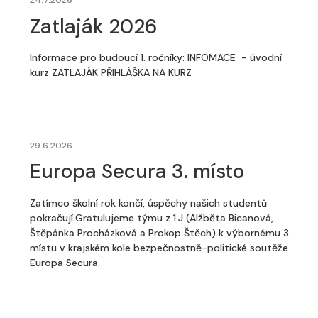
24.7.2026
Zatlaják 2026
Informace pro budoucí 1. ročníky: INFOMACE - úvodní
kurz ZATLAJÁK PŘIHLÁŠKA NA KURZ
29.6.2026
Europa Secura 3. místo
Zatímco školní rok končí, úspěchy našich studentů
pokračují.Gratulujeme týmu z 1.J (Alžběta Bicanová,
Štěpánka Procházková a Prokop Štěch) k výbornému 3.
místu v krajském kole bezpečnostně-politické soutěže
Europa Secura.