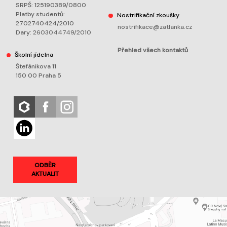
SRPŠ: 125190389/0800
Platby studentů:
Nostrifikační zkoušky
2702740424/2010
nostrifikace@zatlanka.cz
Dary:
2603044749/2010
Přehled všech kontaktů
Školní jídelna
Štefánikova 11
150 00 Praha 5
ODBĚR
AKTUALIT