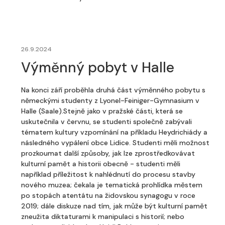
26.9.2024
Výměnný pobyt v Halle
Na konci září proběhla druhá část výměnného pobytu s
německými studenty z Lyonel-Feiniger-Gymnasium v
Halle (Saale).Stejně jako v pražské části, která se
uskutečnila v červnu, se studenti společně zabývali
tématem kultury vzpomínání na příkladu Heydrichiády a
následného vypálení obce Lidice. Studenti měli možnost
prozkoumat další způsoby, jak lze zprostředkovávat
kulturní pamět a historii obecně - studenti měli
například příležitost k nahlédnutí do procesu stavby
nového muzea; čekala je tematická prohlídka městem
po stopách atentátu na židovskou synagogu v roce
2019; dále diskuze nad tím, jak může být kulturní pamět
zneužita diktaturami k manipulaci s historií; nebo