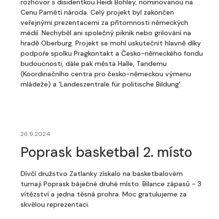
rozhovor s disidentkou Heidi Bohley, nominovanou na
Cenu Paměti národa. Celý projekt byl zakončen
veřejnými prezentacemi za přítomnosti německých
médií. Nechyběl ani společný piknik nebo grilování na
hradě Oberburg. Projekt se mohl uskutečnit hlavně díky
podpoře spolku Pragkontakt a Česko-německého fondu
budoucnosti, dále pak města Halle, Tandemu
(Koordinačního centra pro česko-německou výmenu
mládeže) a 'Landeszentrale für politische Bildung'.
26.9.2024
Poprask basketbal 2. místo
Dívčí družstvo Zatlanky získalo na basketbalovém
turnaji Poprask báječné druhé místo. Bilance zápasů - 3
vítězství a jedna těsná prohra. Moc gratulujeme za
skvělou reprezentaci.