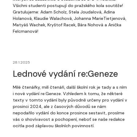
Všichni studenti postupují do pražského kola soutěže!
Gratulujeme: Adam Scholz, Stela Joudalová, Adina
Holanová, Klaudie Walachová, Johanna MarieTietjenová,
Matyáš Wachek, Kryštof Racek, Bára Nohová a Anička
Felcmanová!
28.1.2025
Lednové vydání re:Geneze
Milé čtenářky, milí čtenáři, další školní rok je tady a s ním
i nové vydání re:Geneze. Vzhledem k tomu, že některé
texty v tomto vydání byly původně určeny pro vydání v
prosinci 2024, ale z časových důvodů se nám
nepodařilo vydání do konce prosince sestavit, prosíme
vás o shovívavost a pochopení, neboť se naše redakce
ocitla pod záplavou školních povinností.