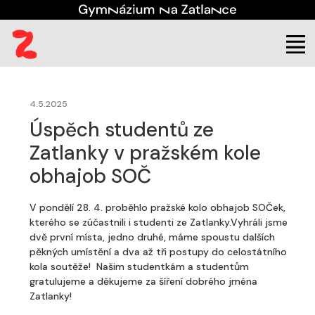
(aktuální)
Škola
Aktuality
4.5.2025
Úspěch studentů ze
Zatlanky v pražském kole
obhajob SOČ
V pondělí 28. 4. proběhlo pražské kolo obhajob SOČek,
kterého se zúčastnili i studenti ze Zatlanky.Vyhráli jsme
dvě první místa, jedno druhé, máme spoustu dalších
pěkných umístění a dva až tři postupy do celostátního
kola soutěže! Našim studentkám a studentům
gratulujeme a děkujeme za šíření dobrého jména
Zatlanky!