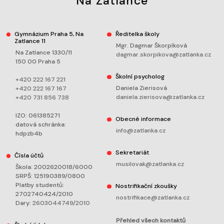
Na Zatlance
Gymnázium Praha 5, Na
Ředitelka školy
Zatlance 11
Mgr. Dagmar Škorpíková
Na Zatlance 1330/11
dagmar.skorpikova@zatlanka.cz
150 00 Praha 5
Školní psycholog
+420 222 167 221
Daniela Zierisová
+420 222 167 167
daniela.zierisova@zatlanka.cz
+420 731 856 738
IZO: 061385271
Obecné informace
datová schránka:
info@zatlanka.cz
hdpzb4b
Sekretariát
Čísla účtů
musilovak@zatlanka.cz
Škola: 2002620018/6000
SRPŠ: 125190389/0800
Platby studentů:
Nostrifikační zkoušky
2702740424/2010
nostrifikace@zatlanka.cz
Dary:
2603044749/2010
Přehled všech kontaktů