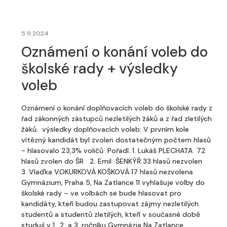
5.11.2024
Oznámení o konání voleb do
školské rady + výsledky
voleb
Oznámení o konání doplňovacích voleb do školské rady z
řad zákonných zástupců nezletilých žáků a z řad zletilých
žáků. výsledky doplňovacích voleb: V prvním kole
vítězný kandidát byl zvolen dostatečným počtem hlasů
- hlasovalo 23,3% voličů Pořadí: 1. Lukáš PLECHATA 72
hlasů zvolen do ŠR 2. Emil ŠENKÝŘ 33 hlasů nezvolen
3. Vlaďka VOKURKOVÁ KOŠKOVÁ 17 hlasů nezvolena
Gymnázium, Praha 5, Na Zatlance 11 vyhlašuje volby do
školské rady – ve volbách se bude hlasovat pro
kandidáty, kteří budou zastupovat zájmy nezletilých
studentů a studentů zletilých, kteří v současné době
studují v 1., 2. a 3. ročníku Gymnázia Na Zatlance.