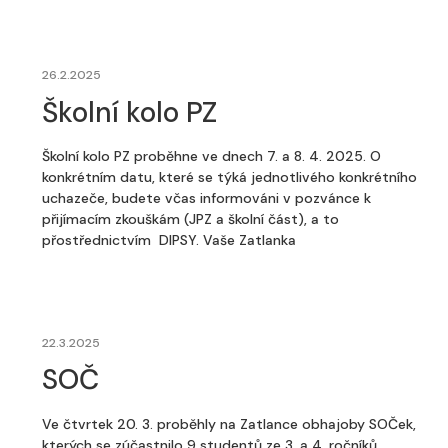
26.2.2025
Školní kolo PZ
Školní kolo PZ proběhne ve dnech 7. a 8. 4. 2025. O
konkrétním datu, které se týká jednotlivého konkrétního
uchazeče, budete včas informováni v pozvánce k
přijímacím zkouškám (JPZ a školní část), a to
přostřednictvím DIPSY. Vaše Zatlanka
22.3.2025
SOČ
Ve čtvrtek 20. 3. proběhly na Zatlance obhajoby SOČek,
kterých se zúčastnilo 9 studentů ze 3. a 4. ročníků.