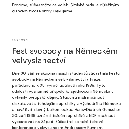
Prosíme, zúčastněte se voleb. Školská rada je důležitým
článkem života školy. Děkujeme.
1.10.2024
Fest svobody na Německém
velvyslanectví
Dne 30. září se skupina našich studentů zúčastnila Festu
svobody na Německém velvyslanectví v Praze,
pořádaného k 35. výročí událostí roku 1989. Tyto
události významně přispěly ke sjednocení Německa a
ovlivnily evropské dějiny. Studenti měli možnost
diskutovat s tehdejšími uprchlíky z východního Německa
a navštívit slavný balkon, odkud Hans-Dietrich Genscher
30. září 1989 oznámil tisícům uprchlíků z NDR možnost
vycestovat na Západ. Zúčastnili se také tiskové
konference s velvyslancem Andreasem Künnem.