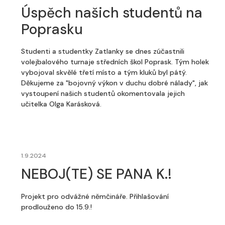
Úspěch našich studentů na
Poprasku
Studenti a studentky Zatlanky se dnes zúčastnili
volejbalového turnaje středních škol Poprask. Tým holek
vybojoval skvělé třetí místo a tým kluků byl pátý.
Děkujeme za "bojovný výkon v duchu dobré nálady", jak
vystoupení našich studentů okomentovala jejich
učitelka Olga Karásková.
1.9.2024
NEBOJ(TE) SE PANA K.!
Projekt pro odvážné němčináře. Přihlašování
prodlouženo do 15.9.!