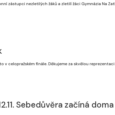
onní zástupci nezletilých žáků a zletilí žáci Gymnázia Na Za
k
to v celopražském finále. Děkujeme za skvělou reprezentaci
12.11. Sebedůvěra začíná doma