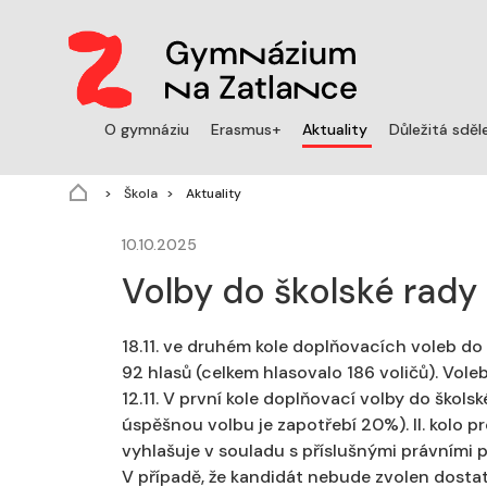
(aktuální)
O gymnáziu
Erasmus+
Aktuality
Důležitá sděl
(aktuální)
Škola
Aktuality
10.10.2025
Volby do školské rady
18.11. ve druhém kole doplňovacích voleb do
92 hlasů (celkem hlasovalo 186 voličů). Vol
12.11. V první kole doplňovací volby do škol
úspěšnou volbu je zapotřebí 20%). II. kolo pr
vyhlašuje v souladu s příslušnými právními př
V případě, že kandidát nebude zvolen dosta