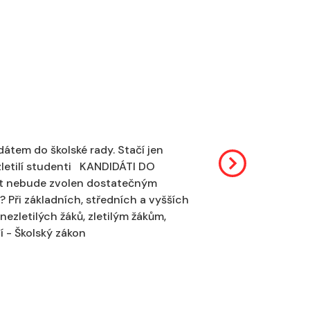
idátem do školské rady. Stačí jen
zletilí studenti KANDIDÁTI DO
idát nebude zvolen dostatečným
? Při základních, středních a vyšších
ezletilých žáků, zletilým žákům,
í - Školský zákon