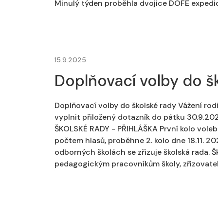
Minulý týden proběhla dvojice DOFE expedic
15.9.2025
Doplňovací volby do š
Doplňovací volby do školské rady Vážení rodič
vyplnit přiložený dotazník do pátku 30.9.20
ŠKOLSKÉ RADY - PŘIHLÁŠKA První kolo voleb p
počtem hlasů, proběhne 2. kolo dne 18.11. 20
odborných školách se zřizuje školská rada. 
pedagogickým pracovníkům školy, zřizovateli