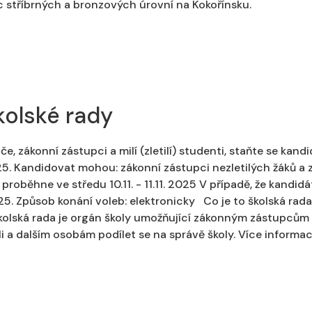
 stříbrných a bronzových úrovní na Kokořínsku.
kolské rady
e, zákonní zástupci a milí (zletilí) studenti, staňte se kand
25. Kandidovat mohou: zákonní zástupci nezletilých žáků a 
roběhne ve středu 10.11. - 11.11. 2025 V případě, že kand
25. Způsob konání voleb: elektronicky Co je to školská rada
Školská rada je orgán školy umožňující zákonným zástupcům n
 a dalším osobám podílet se na správě školy. Více informac