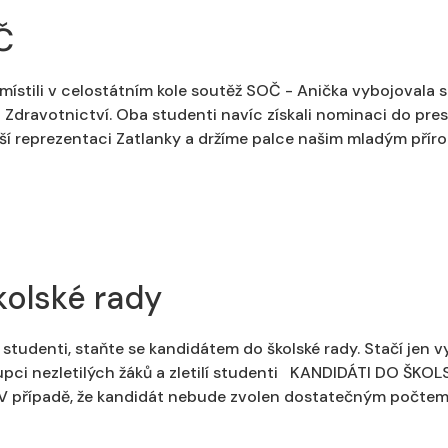
Č
umístili v celostátním kole soutěž SOČ - Anička vybojovala 
u Zdravotnictví. Oba studenti navíc získali nominaci do pre
epší reprezentaci Zatlanky a držíme palce našim mladým pří
kolské rady
lí) studenti, staňte se kandidátem do školské rady. Stačí jen 
pci nezletilých žáků a zletilí studenti KANDIDÁTI DO ŠKOL
5. V případě, že kandidát nebude zvolen dostatečným počtem 