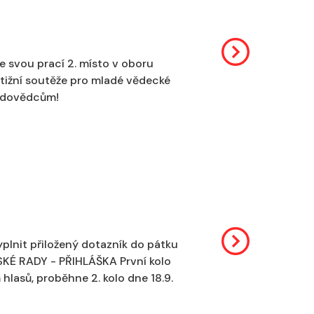
se svou prací 2. místo v oboru
stižní soutěže pro mladé vědecké
rodovědcům!
vyplnit přiložený dotazník do pátku
SKÉ RADY - PŘIHLÁŠKA První kolo
hlasů, proběhne 2. kolo dne 18.9.