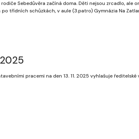
odiče Sebedůvěra začíná doma. Děti nejsou zrcadlo, ale ori
9h po třídních schůzkách, v aule (3.patro) Gymnázia Na Zatl
. 2025
 stavebními pracemi na den 13. 11. 2025 vyhlašuje ředitelské 