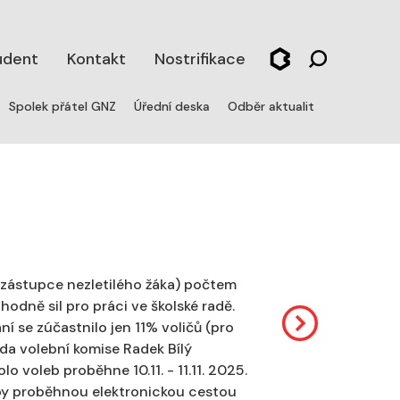
udent
Kontakt
Nostrifikace
Spolek přátel GNZ
Úřední deska
Odběr aktualit
ý zástupce nezletilého žáka) počtem
 hodně sil pro práci ve školské radě.
í se zúčastnilo jen 11% voličů (pro
eda volební komise Radek Bílý
o voleb proběhne 10.11. - 11.11. 2025.
lby proběhnou elektronickou cestou