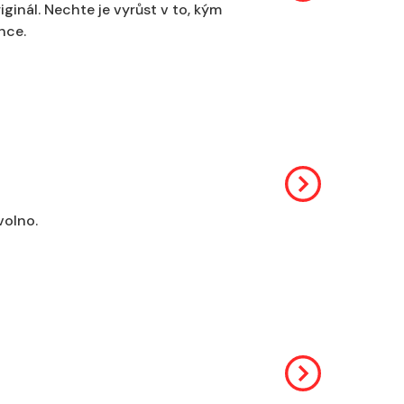
ginál. Nechte je vyrůst v to, kým
ance.
volno.