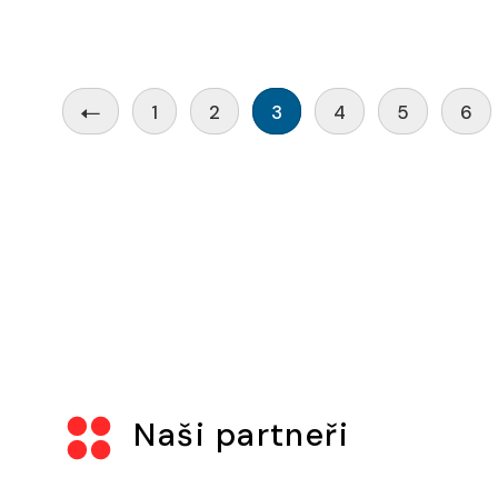
1
2
3
4
5
6
Naši partneři