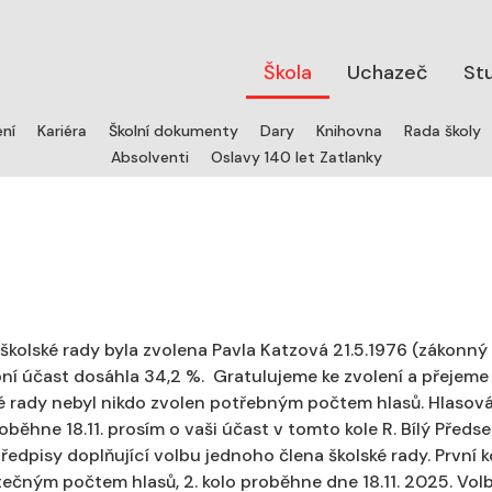
Škola
Uchazeč
St
ení
Kariéra
Školní dokumenty
Dary
Knihovna
Rada školy
Absolventi
Oslavy 140 let Zatlanky
 školské rady byla zvolena Pavla Katzová 21.5.1976 (zákonn
ební účast dosáhla 34,2 %. Gratulujeme ke zvolení a přejeme
ské rady nebyl nikdo zvolen potřebným počtem hlasů. Hlasován
oběhne 18.11. prosím o vaši účast v tomto kole R. Bílý Předs
edpisy doplňující volbu jednoho člena školské rady. První kol
tečným počtem hlasů, 2. kolo proběhne dne 18.11. 2025. Vo