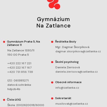
Gymnázium
Na Zatlance
Gymnázium Praha 5, Na
Ředitelka školy
Zatlance 11
Mgr. Dagmar Škorpíková
Na Zatlance 1330/11
dagmar.skorpikova@zatlanka.cz
150 00 Praha 5
Školní psycholog
+420 222 167 221
Daniela Zierisová
+420 222 167 167
daniela.zierisova@zatlanka.cz
+420 731 856 738
IZO: 061385271
Obecné informace
datová schránka:
info@zatlanka.cz
hdpzb4b
Sekretariát
Čísla účtů
musilovak@zatlanka.cz
Škola: 2002620018/6000