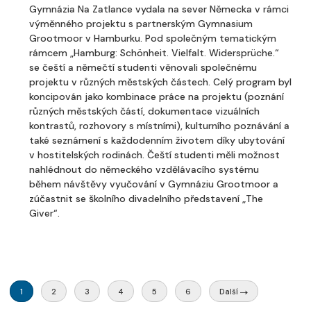
Gymnázia Na Zatlance vydala na sever Německa v rámci
výměnného projektu s partnerským Gymnasium
Grootmoor v Hamburku. Pod společným tematickým
rámcem „Hamburg: Schönheit. Vielfalt. Widersprüche.“
se čeští a němečtí studenti věnovali společnému
projektu v různých městských částech. Celý program byl
koncipován jako kombinace práce na projektu (poznání
různých městských částí, dokumentace vizuálních
kontrastů, rozhovory s místními), kulturního poznávání a
také seznámení s každodenním životem díky ubytování
v hostitelských rodinách. Čeští studenti měli možnost
nahlédnout do německého vzdělávacího systému
během návštěvy vyučování v Gymnáziu Grootmoor a
zúčastnit se školního divadelního představení „The
Giver“.
1
2
3
4
5
6
Další