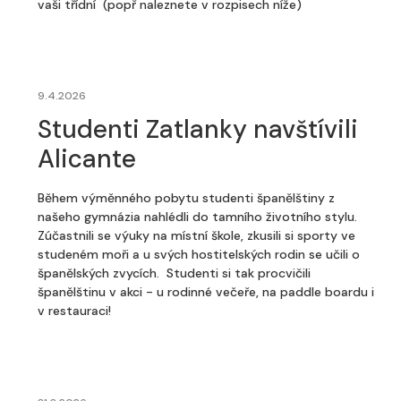
vaši třídní (popř naleznete v rozpisech níže)
9.4.2026
Studenti Zatlanky navštívili
Alicante
Během výměnného pobytu studenti španělštiny z
našeho gymnázia nahlédli do tamního životního stylu.
Zúčastnili se výuky na místní škole, zkusili si sporty ve
studeném moři a u svých hostitelských rodin se učili o
španělských zvycích. Studenti si tak procvičili
španělštinu v akci - u rodinné večeře, na paddle boardu i
v restauraci!