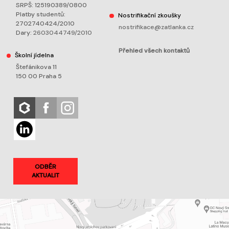
SRPŠ: 125190389/0800
Platby studentů:
Nostrifikační zkoušky
2702740424/2010
nostrifikace@zatlanka.cz
Dary:
2603044749/2010
Přehled všech kontaktů
Školní jídelna
Štefánikova 11
150 00 Praha 5
ODBĚR
AKTUALIT