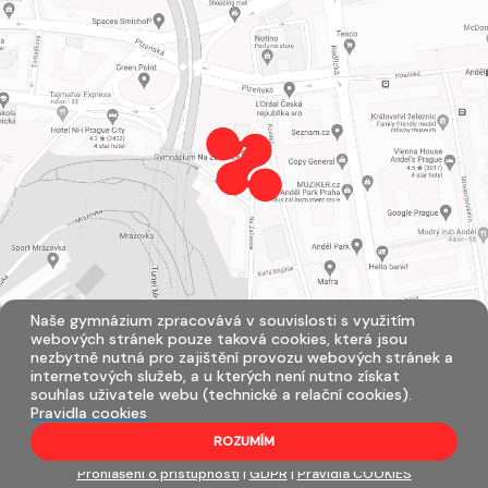
Naše gymnázium zpracovává v souvislosti s využitím
webových stránek pouze taková cookies, která jsou
nezbytně nutná pro zajištění provozu webových stránek a
internetových služeb, a u kterých není nutno získat
souhlas uživatele webu (technické a relační cookies).
Pravidla cookies
ROZUMÍM
Všechna práva vyhrazena. Copyright © 2026 |
Mapa stránek
|
Přihlásit
|
Prohlášení o přístupnosti
|
GDPR
|
Pravidla COOKIES