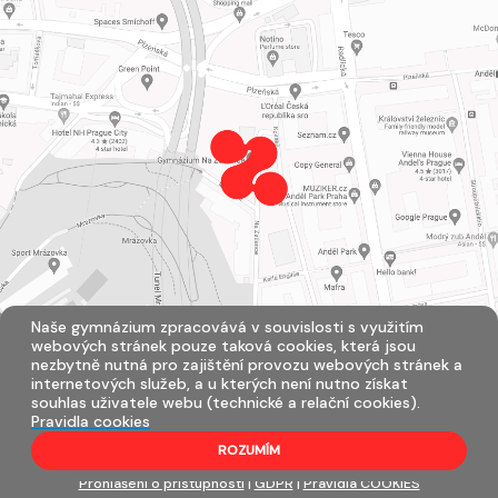
Naše gymnázium zpracovává v souvislosti s využitím
webových stránek pouze taková cookies, která jsou
nezbytně nutná pro zajištění provozu webových stránek a
internetových služeb, a u kterých není nutno získat
souhlas uživatele webu (technické a relační cookies).
Pravidla cookies
ROZUMÍM
Všechna práva vyhrazena. Copyright © 2026 |
Mapa stránek
|
Přihlásit
|
Prohlášení o přístupnosti
|
GDPR
|
Pravidla COOKIES