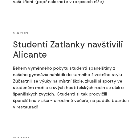
vaši třídní (popř naleznete v rozpisech níže)
9.4.2026
Studenti Zatlanky navštívili
Alicante
Během výměnného pobytu studenti španělštiny z
našeho gymnázia nahlédli do tamního životního stylu.
Zúčastnili se výuky na místní škole, zkusili si sporty ve
studeném moři a u svých hostitelských rodin se učili o
španělských zvycích. Studenti si tak procvičili
španělštinu v akci - u rodinné večeře, na paddle boardu i
v restauraci!