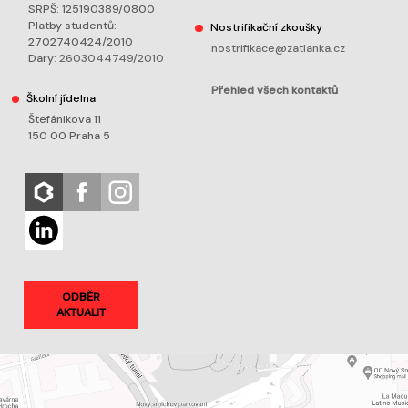
SRPŠ: 125190389/0800
Platby studentů:
Nostrifikační zkoušky
2702740424/2010
nostrifikace@zatlanka.cz
Dary:
2603044749/2010
Přehled všech kontaktů
Školní jídelna
Štefánikova 11
150 00 Praha 5
ODBĚR
AKTUALIT