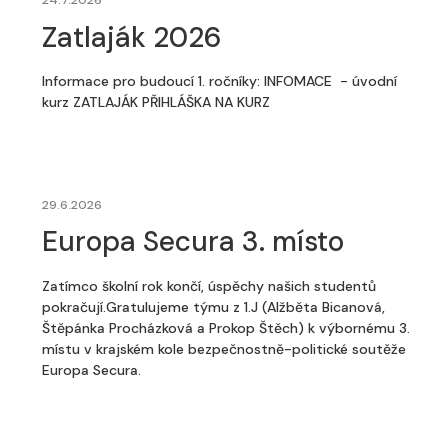
24.7.2026
Zatlaják 2026
Informace pro budoucí 1. ročníky: INFOMACE - úvodní
kurz ZATLAJÁK PŘIHLÁŠKA NA KURZ
29.6.2026
Europa Secura 3. místo
Zatímco školní rok končí, úspěchy našich studentů
pokračují.Gratulujeme týmu z 1.J (Alžběta Bicanová,
Štěpánka Procházková a Prokop Štěch) k výbornému 3.
místu v krajském kole bezpečnostně-politické soutěže
Europa Secura.