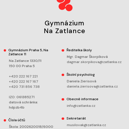
Gymnázium
Na Zatlance
Gymnázium Praha 5, Na
Ředitelka školy
Zatlance 11
Mgr. Dagmar Škorpíková
Na Zatlance 1330/11
dagmar.skorpikova@zatlanka.cz
150 00 Praha 5
Školní psycholog
+420 222 167 221
Daniela Zierisová
+420 222 167 167
daniela.zierisova@zatlanka.cz
+420 731 856 738
IZO: 061385271
Obecné informace
datová schránka:
info@zatlanka.cz
hdpzb4b
Sekretariát
Čísla účtů
musilovak@zatlanka.cz
Škola: 2002620018/6000