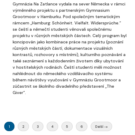
Gymnázia Na Zatlance vydala na sever Německa v rámci
výměnného projektu s partnerským Gymnasium
Grootmoor v Hamburku. Pod společným tematickým
rámcem „Hamburg: Schönheit. Vielfalt. Widersprüche.“
se čeští a němečtí studenti věnovali společnému
projektu v různých městských částech. Celý program byl
koncipován jako kombinace práce na projektu (poznání
různých městských částí, dokumentace vizuálních
kontrastů, rozhovory s místními), kulturního poznávání a
také seznámení s každodenním životem díky ubytování
v hostitelských rodinách. Čeští studenti měli možnost
nahlédnout do německého vzdělávacího systému
během návštěvy vyučování v Gymnáziu Grootmoor a
zúčastnit se školního divadelního představení „The
Giver“.
1
2
3
4
5
6
Další