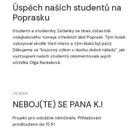
Úspěch našich studentů na
Poprasku
Studenti a studentky Zatlanky se dnes zúčastnili
volejbalového turnaje středních škol Poprask. Tým holek
vybojoval skvělé třetí místo a tým kluků byl pátý.
Děkujeme za "bojovný výkon v duchu dobré nálady", jak
vystoupení našich studentů okomentovala jejich
učitelka Olga Karásková.
1.9.2024
NEBOJ(TE) SE PANA K.!
Projekt pro odvážné němčináře. Přihlašování
prodlouženo do 15.9.!