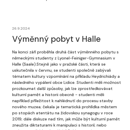
26.9.2024
Výměnný pobyt v Halle
Na konci září proběhla druhá část výměnného pobytu s
německými studenty z Lyonel-Feiniger-Gymnasium v
Halle (Saale).Stejně jako v pražské části, která se
uskutečnila v červnu, se studenti společně zabývali
tématem kultury vzpomínání na příkladu Heydrichiády a
následného vypálení obce Lidice. Studenti měli možnost
prozkoumat další způsoby, jak lze zprostředkovávat
kulturní pamět a historii obecně - studenti měli
například příležitost k nahlédnutí do procesu stavby
nového muzea; čekala je tematická prohlídka městem
po stopách atentátu na židovskou synagogu v roce
2019; dále diskuze nad tím, jak může být kulturní pamět
zneužita diktaturami k manipulaci s historií; nebo