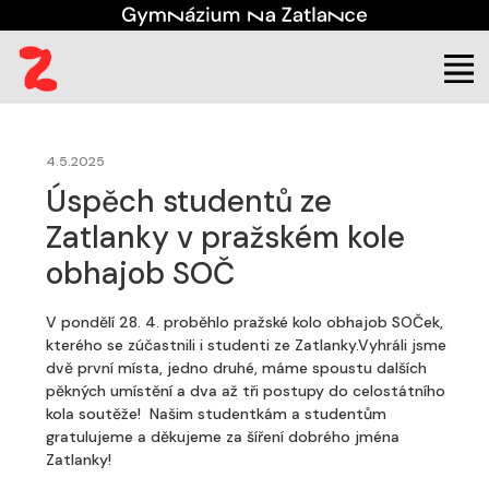
(aktuální)
Škola
Aktuality
4.5.2025
Úspěch studentů ze
Zatlanky v pražském kole
obhajob SOČ
V pondělí 28. 4. proběhlo pražské kolo obhajob SOČek,
kterého se zúčastnili i studenti ze Zatlanky.Vyhráli jsme
dvě první místa, jedno druhé, máme spoustu dalších
pěkných umístění a dva až tři postupy do celostátního
kola soutěže! Našim studentkám a studentům
gratulujeme a děkujeme za šíření dobrého jména
Zatlanky!