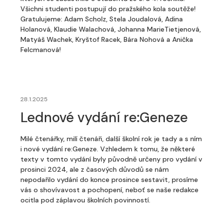
Všichni studenti postupují do pražského kola soutěže!
Gratulujeme: Adam Scholz, Stela Joudalová, Adina
Holanová, Klaudie Walachová, Johanna MarieTietjenová,
Matyáš Wachek, Kryštof Racek, Bára Nohová a Anička
Felcmanová!
28.1.2025
Lednové vydání re:Geneze
Milé čtenářky, milí čtenáři, další školní rok je tady a s ním
i nové vydání re:Geneze. Vzhledem k tomu, že některé
texty v tomto vydání byly původně určeny pro vydání v
prosinci 2024, ale z časových důvodů se nám
nepodařilo vydání do konce prosince sestavit, prosíme
vás o shovívavost a pochopení, neboť se naše redakce
ocitla pod záplavou školních povinností.