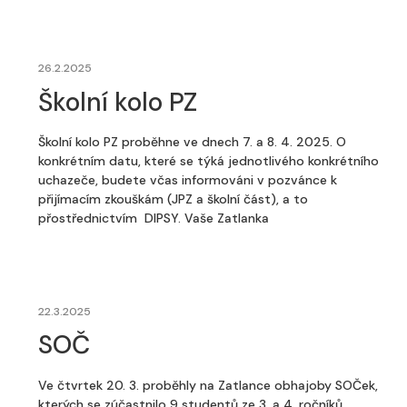
26.2.2025
Školní kolo PZ
Školní kolo PZ proběhne ve dnech 7. a 8. 4. 2025. O
konkrétním datu, které se týká jednotlivého konkrétního
uchazeče, budete včas informováni v pozvánce k
přijímacím zkouškám (JPZ a školní část), a to
přostřednictvím DIPSY. Vaše Zatlanka
22.3.2025
SOČ
Ve čtvrtek 20. 3. proběhly na Zatlance obhajoby SOČek,
kterých se zúčastnilo 9 studentů ze 3. a 4. ročníků.