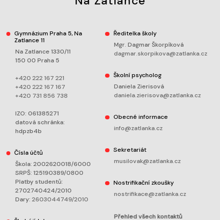
Na Zatlance
Gymnázium Praha 5, Na
Ředitelka školy
Zatlance 11
Mgr. Dagmar Škorpíková
Na Zatlance 1330/11
dagmar.skorpikova@zatlanka.cz
150 00 Praha 5
Školní psycholog
+420 222 167 221
Daniela Zierisová
+420 222 167 167
daniela.zierisova@zatlanka.cz
+420 731 856 738
IZO: 061385271
Obecné informace
datová schránka:
info@zatlanka.cz
hdpzb4b
Sekretariát
Čísla účtů
musilovak@zatlanka.cz
Škola: 2002620018/6000
SRPŠ: 125190389/0800
Platby studentů:
Nostrifikační zkoušky
2702740424/2010
nostrifikace@zatlanka.cz
Dary:
2603044749/2010
Přehled všech kontaktů