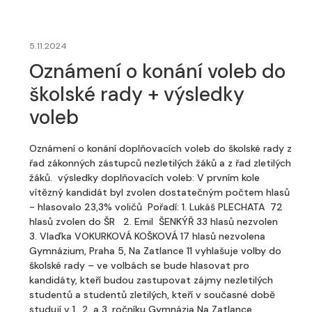
5.11.2024
Oznámení o konání voleb do
školské rady + výsledky
voleb
Oznámení o konání doplňovacích voleb do školské rady z
řad zákonných zástupců nezletilých žáků a z řad zletilých
žáků. výsledky doplňovacích voleb: V prvním kole
vítězný kandidát byl zvolen dostatečným počtem hlasů
- hlasovalo 23,3% voličů Pořadí: 1. Lukáš PLECHATA 72
hlasů zvolen do ŠR 2. Emil ŠENKÝŘ 33 hlasů nezvolen
3. Vlaďka VOKURKOVÁ KOŠKOVÁ 17 hlasů nezvolena
Gymnázium, Praha 5, Na Zatlance 11 vyhlašuje volby do
školské rady – ve volbách se bude hlasovat pro
kandidáty, kteří budou zastupovat zájmy nezletilých
studentů a studentů zletilých, kteří v současné době
studují v 1., 2. a 3. ročníku Gymnázia Na Zatlance.