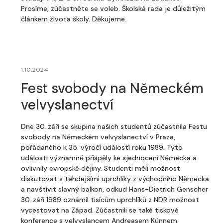
Prosíme, zúčastněte se voleb. Školská rada je důležitým
článkem života školy. Děkujeme.
1.10.2024
Fest svobody na Německém
velvyslanectví
Dne 30. září se skupina našich studentů zúčastnila Festu
svobody na Německém velvyslanectví v Praze,
pořádaného k 35. výročí událostí roku 1989. Tyto
události významně přispěly ke sjednocení Německa a
ovlivnily evropské dějiny. Studenti měli možnost
diskutovat s tehdejšími uprchlíky z východního Německa
a navštívit slavný balkon, odkud Hans-Dietrich Genscher
30. září 1989 oznámil tisícům uprchlíků z NDR možnost
vycestovat na Západ. Zúčastnili se také tiskové
konference s velvyslancem Andreasem Künnem.