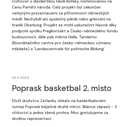
rozhovor s disidentkou Heidi Bohley, nominovanou na
Cenu Paměti národa. Celý projekt byl zakončen
veřejnými prezentacemi za přítomnosti německých
médií. Nechyběl ani společný piknik nebo grilování na
hradě Oberburg. Projekt se mohl uskutečnit hlavně díky
podpoře spolku Pragkontakt a Česko-německého fondu
budoucnosti, dále pak města Halle, Tandemu
(Koordinačního centra pro česko-německou výmenu
mládeže) a 'Landeszentrale für politische Bildung'.
26.9.2024
Poprask basketbal 2. místo
Dívčí družstvo Zatlanky získalo na basketbalovém
turnaji Poprask báječné druhé místo. Bilance zápasů - 3
vítězství a jedna těsná prohra. Moc gratulujeme za
skvělou reprezentaci.