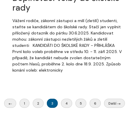
rady
Vážení rodiče, zákonní zástupci a milí (zletilí) studenti,
staňte se kandidátem do školské rady. Stačí jen vyplnit
přiložený dotazník do pátku 30.6.2025. Kandidovat
mohou: zákonní zástupci nezletilých žáků a zletilí
studenti KANDIDÁTI DO ŠKOLSKÉ RADY - PŘIHLÁŠKA
První kolo voleb proběhne ve středu 10. - 11. září 2025. V
případě, že kandidát nebude zvolen dostatečným
počtem hlasů, proběhne 2. kolo dne 18.9. 2025. Způsob
konání voleb: elektronicky
1
2
3
4
5
6
Další