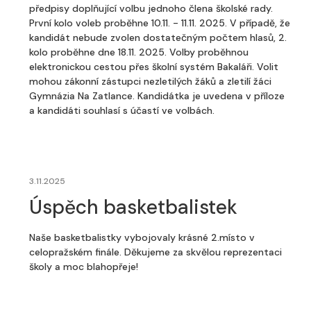
předpisy doplňující volbu jednoho člena školské rady.
První kolo voleb proběhne 10.11. - 11.11. 2025. V případě, že
kandidát nebude zvolen dostatečným počtem hlasů, 2.
kolo proběhne dne 18.11. 2025. Volby proběhnou
elektronickou cestou přes školní systém Bakaláři. Volit
mohou zákonní zástupci nezletilých žáků a zletilí žáci
Gymnázia Na Zatlance. Kandidátka je uvedena v příloze
a kandidáti souhlasí s účastí ve volbách.
3.11.2025
Úspěch basketbalistek
Naše basketbalistky vybojovaly krásné 2.místo v
celopražském finále. Děkujeme za skvělou reprezentaci
školy a moc blahopřeje!