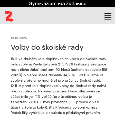
(aktuální)
Škola
Aktuality
10.10.2025
Volby do školské rady
18.11. ve druhém kole doplňovacích voleb do školské rady
byla zvolena Pavla Katzová 21.5.1976 (zákonný zástupce
nezletilého žáka) počtem 92 hlasů (celkem hlasovalo 186
voličů). Volební účast dosáhla 34,2 %. Gratulujeme ke
zvolení a přejeme hodně sil pro práci ve školské radě.
12.11. V první kole doplňovací volby do školské rady nebyl
nikdo zvolen potřebným počtem hlasů. Hlasování se
zúčastnilo jen 11% voličů (pro úspěšnou volbu je
zapotřebí 20%). II. kolo proběhne 18.11. prosím o vaši
účast v tomto kole R. Bílý Předseda volební komise
Radek Bílý vyhlašuje v souladu s příslušnými právními