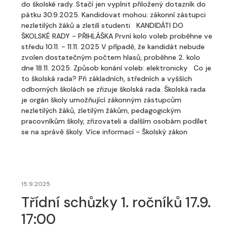
do školské rady. Stačí jen vyplnit přiložený dotazník do
pátku 30.9.2025. Kandidovat mohou: zákonní zástupci
nezletilých žáků a zletilí studenti KANDIDÁTI DO
ŠKOLSKÉ RADY - PŘIHLÁŠKA První kolo voleb proběhne ve
středu 10.11. - 11.11. 2025 V případě, že kandidát nebude
zvolen dostatečným počtem hlasů, proběhne 2. kolo
dne 18.11. 2025. Způsob konání voleb: elektronicky Co je
to školská rada? Při základních, středních a vyšších
odborných školách se zřizuje školská rada. Školská rada
je orgán školy umožňující zákonným zástupcům
nezletilých žáků, zletilým žákům, pedagogickým
pracovníkům školy, zřizovateli a dalším osobám podílet
se na správě školy. Více informací - Školský zákon
15.9.2025
Třídní schůzky 1. ročníků 17.9.
17:00