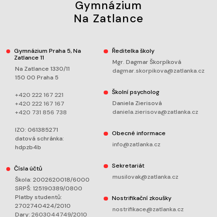
Gymnázium
Na Zatlance
Gymnázium Praha 5, Na
Ředitelka školy
Zatlance 11
Mgr. Dagmar Škorpíková
Na Zatlance 1330/11
dagmar.skorpikova@zatlanka.cz
150 00 Praha 5
Školní psycholog
+420 222 167 221
Daniela Zierisová
+420 222 167 167
daniela.zierisova@zatlanka.cz
+420 731 856 738
IZO: 061385271
Obecné informace
datová schránka:
info@zatlanka.cz
hdpzb4b
Sekretariát
Čísla účtů
musilovak@zatlanka.cz
Škola: 2002620018/6000
SRPŠ: 125190389/0800
Platby studentů:
Nostrifikační zkoušky
2702740424/2010
nostrifikace@zatlanka.cz
Dary:
2603044749/2010