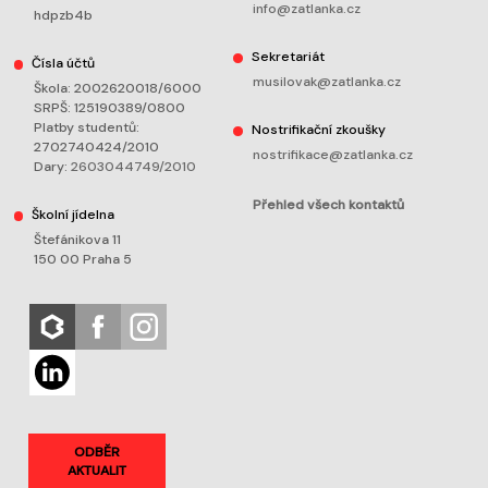
info@zatlanka.cz
hdpzb4b
Sekretariát
Čísla účtů
musilovak@zatlanka.cz
Škola: 2002620018/6000
SRPŠ: 125190389/0800
Platby studentů:
Nostrifikační zkoušky
2702740424/2010
nostrifikace@zatlanka.cz
Dary:
2603044749/2010
Přehled všech kontaktů
Školní jídelna
Štefánikova 11
150 00 Praha 5
ODBĚR
AKTUALIT