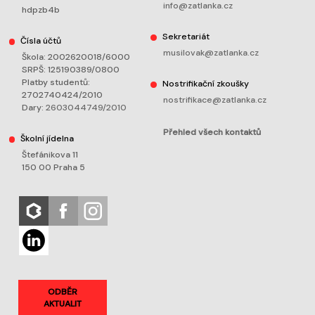
info@zatlanka.cz
hdpzb4b
Sekretariát
Čísla účtů
musilovak@zatlanka.cz
Škola: 2002620018/6000
SRPŠ: 125190389/0800
Platby studentů:
Nostrifikační zkoušky
2702740424/2010
nostrifikace@zatlanka.cz
Dary:
2603044749/2010
Přehled všech kontaktů
Školní jídelna
Štefánikova 11
150 00 Praha 5
ODBĚR
AKTUALIT