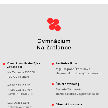
Gymnázium
Na Zatlance
Gymnázium Praha 5, Na
Ředitelka školy
Zatlance 11
Mgr. Dagmar Škorpíková
Na Zatlance 1330/11
dagmar.skorpikova@zatlanka.cz
150 00 Praha 5
Školní psycholog
+420 222 167 221
Daniela Zierisová
+420 222 167 167
daniela.zierisova@zatlanka.cz
+420 731 856 738
IZO: 061385271
Obecné informace
datová schránka: