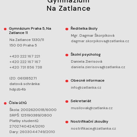
Na Zatlance
Gymnázium Praha 5, Na
Ředitelka školy
Zatlance 11
Mgr. Dagmar Škorpíková
Na Zatlance 1330/11
dagmar.skorpikova@zatlanka.cz
150 00 Praha 5
Školní psycholog
+420 222 167 221
Daniela Zierisová
+420 222 167 167
daniela.zierisova@zatlanka.cz
+420 731 856 738
IZO: 061385271
Obecné informace
datová schránka:
info@zatlanka.cz
hdpzb4b
Sekretariát
Čísla účtů
musilovak@zatlanka.cz
Škola: 2002620018/6000
SRPŠ: 125190389/0800
Platby studentů:
Nostrifikační zkoušky
2702740424/2010
nostrifikace@zatlanka.cz
Dary:
2603044749/2010