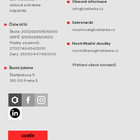
Obecné informace
datová schránka:
info@zatlanka.cz
hdpzb4b
Sekretariát
Čísla účtů
musilovak@zatlanka.cz
Škola: 2002620018/6000
SRPŠ: 125190389/0800
Platby studentů:
Nostrifikační zkoušky
2702740424/2010
nostrifikace@zatlanka.cz
Dary:
2603044749/2010
Přehled všech kontaktů
Školní jídelna
Štefánikova 11
150 00 Praha 5
ODBĚR