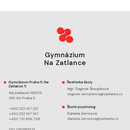
Gymnázium
Na Zatlance
Gymnázium Praha 5, Na
Ředitelka školy
Zatlance 11
Mgr. Dagmar Škorpíková
Na Zatlance 1330/11
dagmar.skorpikova@zatlanka.cz
150 00 Praha 5
Školní psycholog
+420 222 167 221
Daniela Zierisová
+420 222 167 167
daniela.zierisova@zatlanka.cz
+420 731 856 738
IZO: 061385271