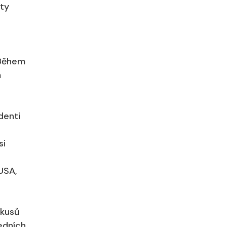
nty
 Během
m
denti
si
USA,
okusů
edních