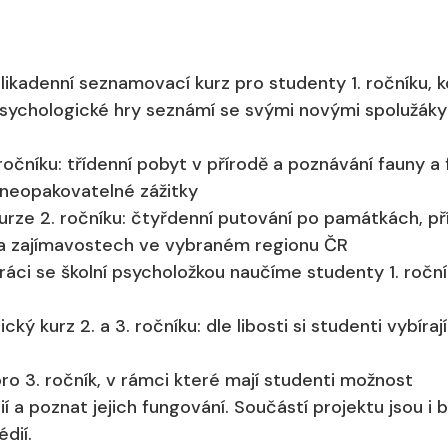
likadenní seznamovací kurz pro studenty 1. ročníku, 
psychologické hry seznámí se svými novými spolužáky
 ročníku: třídenní pobyt v přírodě a poznávání fauny a 
 neopakovatelné zážitky
rze 2. ročníku: čtyřdenní putování po památkách, př
a zajímavostech ve vybraném regionu ČR
ráci se školní psycholožkou naučíme studenty 1. roční
cký kurz 2. a 3. ročníku: dle libosti si studenti vybírají
pro 3. ročník, v rámci které mají studenti možnost
 a poznat jejich fungování. Součástí projektu jsou i
dií.