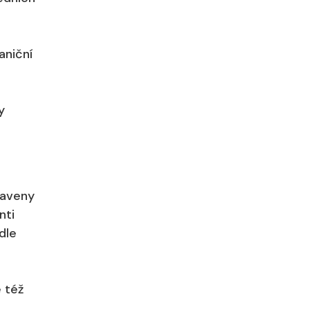
aniční
y
baveny
nti
dle
 též