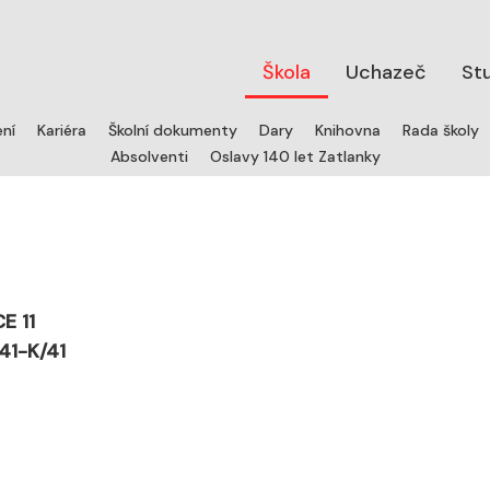
Škola
Uchazeč
St
ení
Kariéra
Školní dokumenty
Dary
Knihovna
Rada školy
Absolventi
Oslavy 140 let Zatlanky
E 11
41-K/41