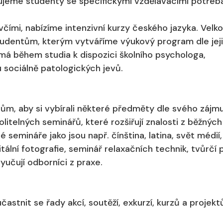
ujeme studenty se specifickými vzdělávacími potřeb
včími, nabízíme intenzivní kurzy českého jazyka. Velk
dentům, kterým vytváříme výukový program dle jej
má během studia k dispozici školního psychologa,
sociálně patologických jevů.
m, aby si vybírali některé předměty dle svého zájm
olitelných seminářů, které rozšiřují znalosti z běžných
 semináře jako jsou např. čínština, latina, svět médií,
tální fotografie, seminář relaxačních technik, tvůrčí p
čují odborníci z praxe.
astnit se řady akcí, soutěží, exkurzí, kurzů a projekt