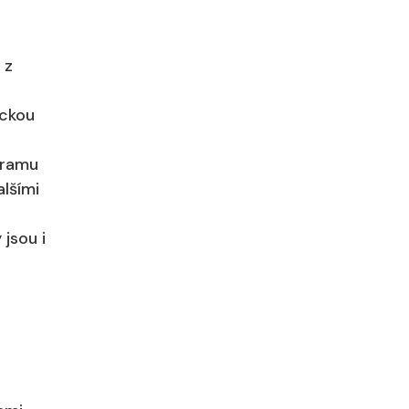
 z
ickou
ogramu
alšími
jsou i