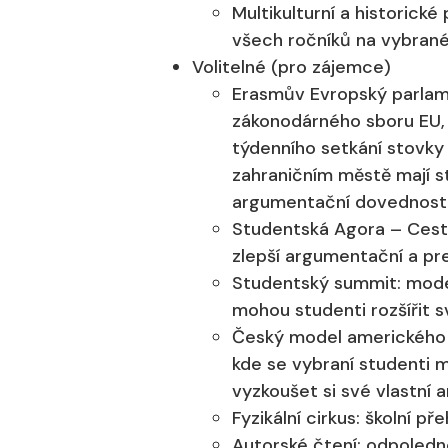
Multikulturní a historick
všech ročníků na vybrané
Volitelné (pro zájemce)
Erasmův Evropský parlam
zákonodárného sboru EU, 
týdenního setkání stovky
zahraničním městě mají st
argumentační dovednosti
Studentská Agora – Cesto
zlepší argumentační a pr
Studentský summit: model
mohou studenti rozšířit s
Český model amerického 
kde se vybraní studenti 
vyzkoušet si své vlastní
Fyzikální cirkus: školní p
Autorské čtení: odpoledn