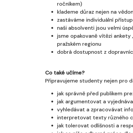
ročníkem)
klademe důraz nejen na vědomo
zastáváme individuální přístu
naši absolventi jsou velmi úsp
jsme opakovaně vítězi ankety 
pražském regionu
dobrá dostupnost z dopravních
Co také učíme?
Připravujeme studenty nejen pro dal
jak správně před publikem prez
jak argumentovat a vyjednáva
vyhledávat a zpracovávat info
interpretovat texty různého 
jak tolerovat odlišnosti a res