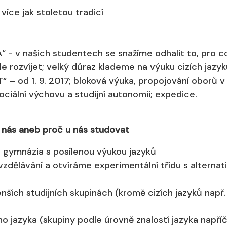
íce jak stoletou tradicí
“ - v našich studentech se snažíme odhalit to, pro c
ále rozvíjet; velký důraz klademe na výuku cizích jazyk
“ – od 1. 9. 2017; bloková výuka, propojování oborů 
ociální výchovu a studijní autonomii; expedice.
o nás aneb proč u nás studovat
 gymnázia s posílenou výukou jazyků
zdělávání a otvíráme experimentální třídu s alternat
ích studijních skupinách (kromě cizích jazyků např. 
o jazyka (skupiny podle úrovně znalostí jazyka napří