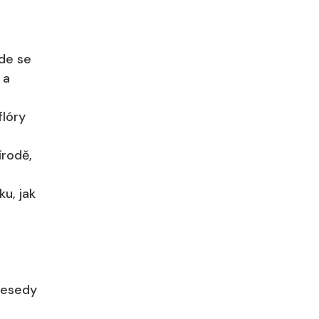
kde se
 a
flóry
írodě,
ku, jak
 besedy