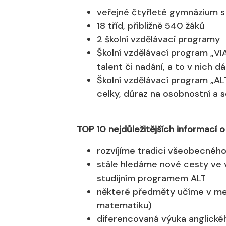
veřejné čtyřleté gymnázium s v
18 tříd, přibližně 540 žáků
2 školní vzdělávací programy
Školní vzdělávací program „VIA
talent či nadání, a to v nich d
Školní vzdělávací program „ALT
celky, důraz na osobnostní a s
TOP 10 nejdůležitějších informací 
rozvíjíme tradici všeobecného
stále hledáme nové cesty ve v
studijním programem ALT
některé předměty učíme v menš
matematiku)
diferencovaná výuka anglickéh