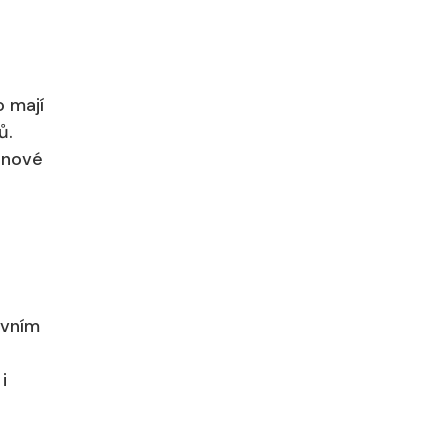
o mají
ů.
v nové
ivním
i
č