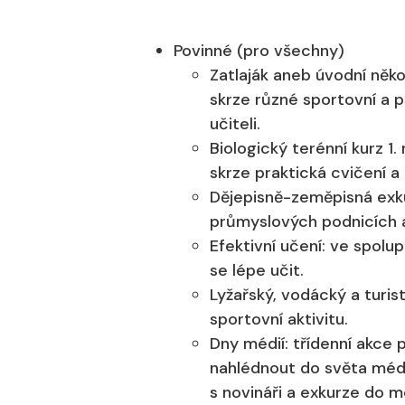
Povinné (pro všechny)
Zatlaják aneb úvodní něko
skrze různé sportovní a 
učiteli.
Biologický terénní kurz 1.
skrze praktická cvičení a
Dějepisně-zeměpisná exku
průmyslových podnicích 
Efektivní učení: ve spolup
se lépe učit.
Lyžařský, vodácký a turisti
sportovní aktivitu.
Dny médií: třídenní akce 
nahlédnout do světa médií
s novináři a exkurze do mé