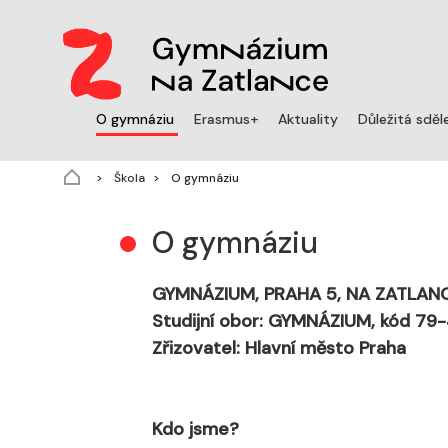
(aktuální)
O gymnáziu
Erasmus+
Aktuality
Důležitá sděl
(aktuální)
Škola
O gymnáziu
O gymnáziu
GYMNÁZIUM, PRAHA 5, NA ZATLANC
Studijní obor: GYMNÁZIUM, kód 79-
Zřizovatel: Hlavní město Praha
Kdo jsme?