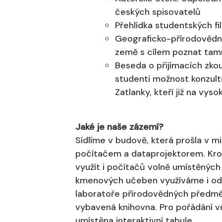
českých spisovatelů
Přehlídka studentských fi
Geograficko-přírodovědné
země s cílem poznat tamn
Beseda o přijímacích zkou
studenti možnost konzulto
Zatlanky, kteří již na vyso
Jaké je naše zázemí?
Sídlíme v budově, která prošla v 
počítačem a dataprojektorem. Kr
využít i počítačů volně umístěných 
kmenových učeben využíváme i odb
laboratoře přírodovědných předmětů
vybavená knihovna. Pro pořádání vě
umístěna interaktivní tabule.