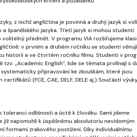
 vysokoškolských kritérií a požadavků
yky, z nichž angličtina je povinná a druhý jazyk si volí
a španělského jazyka. Třetí jazyk si mohou studenti
ko volitelný předmět. V programu VIA rozšiřujeme klas
ličtině: v prvním a druhém ročníku se studenti věnují
íku historii a ve čtvrtém ročníku filmu. Studenti v pr
 tzv. „Academic English“, kde se témata prolínají s d
 systematicky připravováni ke zkouškám, které jsou
certifikátů (FCE, CAE, DELF, DELE aj.) Součástí výuky 
 toleranci odlišnosti a úctě k člověku. Sami jdeme
e již napomohli k úspěšnému absolutoriu nevidomým
i formami zrakového postižení. Díky individuálnímu