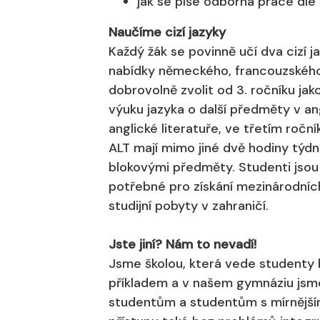
jak se píše odborná práce dle
Naučíme cizí jazyky
Každý žák se povinně učí dva cizí jaz
nabídky německého, francouzského 
dobrovolně zvolit od 3. ročníku ja
výuku jazyka o další předměty v ang
anglické literatuře, ve třetím ročn
ALT mají mimo jiné dvě hodiny týdně
blokovými předměty. Studenti jsou
potřebné pro získání mezinárodních 
studijní pobyty v zahraničí.
Jste jiní? Nám to nevadí!
Jsme školou, která vede studenty k
příkladem a v našem gymnáziu jsm
studentům a studentům s mírnějším