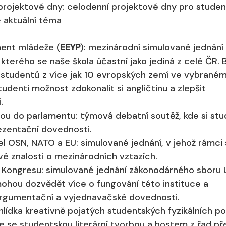
é projektové dny: celodenní projektové dny pro stude
 aktuální téma
ent mládeže (
EEYP
): mezinárodní simulované jednání
kterého se naše škola účastní jako jediná z celé ČR.
 studentů z více jak 10 evropských zemí ve vybrané
udenti možnost zdokonalit si angličtinu a zlepšit
.
u do parlamentu: týmová debatní soutěž, kde si stu
ezentační dovednosti.
 OSN, NATO a EU: simulované jednání, v jehož rámci 
vé znalosti o mezinárodních vztazích.
Kongresu: simulované jednání zákonodárného sboru 
mohou dozvědět více o fungování této instituce a
 argumentační a vyjednavačské dovednosti.
řehlídka kreativně pojatých studentských fyzikálních p
e se studentskou literární tvorbou a hostem z řad př