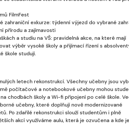
lmů FilmFest
 zahraniční exkurze: týdenní výjezd do vybrané zahr
í přírodu a zajímavosti
škách a studiu na VŠ: pravidelná akce, na které mají
vat výběr vysoké školy a přijímací řízení s absolvent
ké škole studují.
minulých letech rekonstrukcí. Všechny učebny jsou vy
omě počítačové a notebookové učebny mohou stude
na chodbách školy a Wi-fi připojení po celé škole. Ve
orné učebny, které doplňují nově modernizované
. Po zdařilé rekonstrukci slouží studentům i plně
tších akcí využíváme aulu, která je ozvučena a kde je