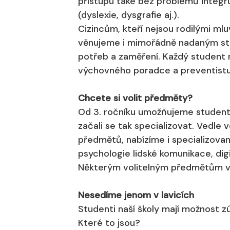
přístupu také bez problémů integr
(dyslexie, dysgrafie aj.).
Cizincům, kteří nejsou rodilými mlu
věnujeme i mimořádně nadaným stu
potřeb a zaměření. Každý student 
výchovného poradce a preventistu 
Chcete si volit předměty?
Od 3. ročníku umožňujeme studentů
začali se tak specializovat. Vedle v
předmětů, nabízíme i specializované
psychologie lidské komunikace, digi
Některým volitelným předmětům vyu
Nesedíme jenom v lavicích
Studenti naší školy mají možnost zúč
Které to jsou?