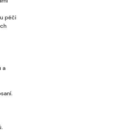
ami
ou péči
ich
u a
saní.
ů.