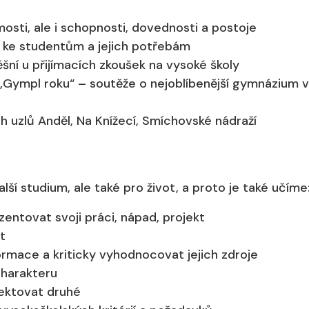
sti, ale i schopnosti, dovednosti a postoje
p ke studentům a jejich potřebám
ěšní u přijímacích zkoušek na vysoké školy
„Gympl roku“ – soutěže o nejoblíbenější gymnázium v
 uzlů Anděl, Na Knížecí, Smíchovské nádraží
ší studium, ale také pro život, a proto je také učíme
entovat svoji práci, nápad, projekt
t
rmace a kriticky vyhodnocovat jejich zdroje
charakteru
pektovat druhé