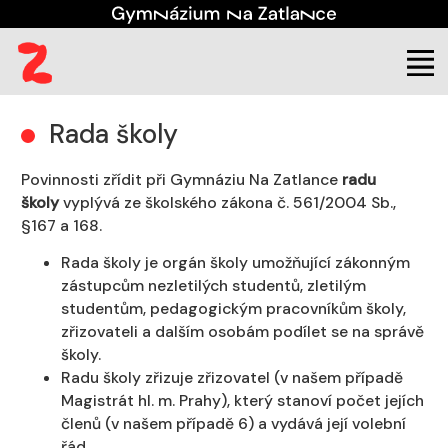
(aktuální)
Škola
Rada školy
Rada školy
Povinnosti zřídit při Gymnáziu Na Zatlance
radu
školy
vyplývá ze školského zákona č. 561/2004 Sb.,
§167 a 168.
Rada školy je orgán školy umožňující zákonným
zástupcům nezletilých studentů, zletilým
studentům, pedagogickým pracovníkům školy,
zřizovateli a dalším osobám podílet se na správě
školy.
Radu školy zřizuje zřizovatel (v našem případě
Magistrát hl. m. Prahy), který stanoví počet jejích
členů (v našem případě 6) a vydává její volební
řád.