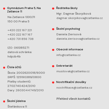
Gymnázium Praha 5, Na
Ředitelka školy
Zatlance 11
Mgr. Dagmar Škorpíková
Na Zatlance 1330/11
dagmar.skorpikova@zatlanka.cz
150 00 Praha 5
Školní psycholog
+420 222 167 221
Daniela Zierisová
+420 222 167 167
daniela.zierisova@zatlanka.cz
+420 731 856 738
IZO: 061385271
Obecné informace
datová schránka:
info@zatlanka.cz
hdpzb4b
Sekretariát
Čísla účtů
musilovak@zatlanka.cz
Škola: 2002620018/6000
SRPŠ: 125190389/0800
Platby studentů:
Nostrifikační zkoušky
2702740424/2010
nostrifikace@zatlanka.cz
Dary:
2603044749/2010
Přehled všech kontaktů
Školní jídelna
Štefánikova 11