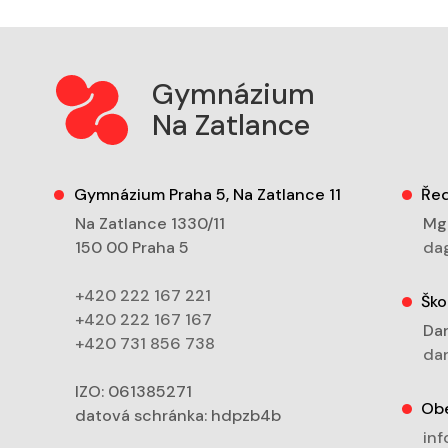
Gymnázium
Na Zatlance
Gymnázium Praha 5, Na Zatlance 11
Řed
Na Zatlance 1330/11
Mgr
150 00 Praha 5
dag
+420 222 167 221
Ško
+420 222 167 167
Dan
+420 731 856 738
dan
IZO: 061385271
Ob
datová schránka: hdpzb4b
inf