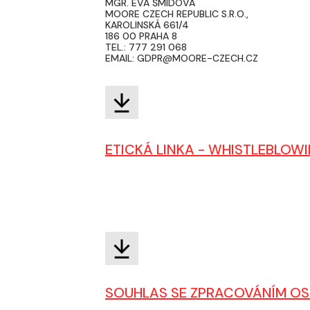
MGR. EVA ŠMÍDOVÁ
MOORE CZECH REPUBLIC S.R.O.,
KAROLINSKÁ 661/4
186 00 PRAHA 8
TEL.: 777 291 068
EMAIL: GDPR@MOORE-CZECH.CZ
ETICKÁ LINKA - WHISTLEBLOW
SOUHLAS SE ZPRACOVÁNÍM OSO