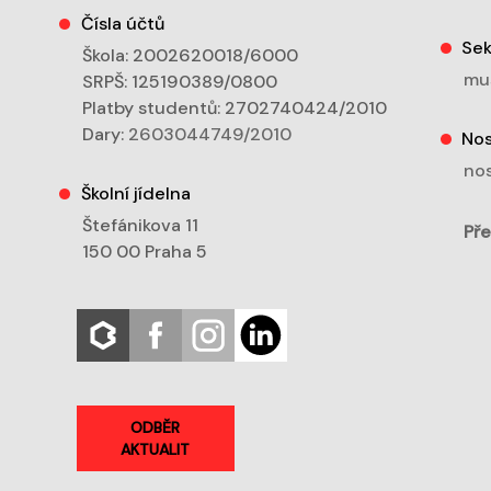
Čísla účtů
Sek
Škola: 2002620018/6000
mu
SRPŠ: 125190389/0800
Platby studentů: 2702740424/2010
Dary:
2603044749/2010
Nos
nos
Školní jídelna
Štefánikova 11
Pře
150 00 Praha 5
ODBĚR
AKTUALIT