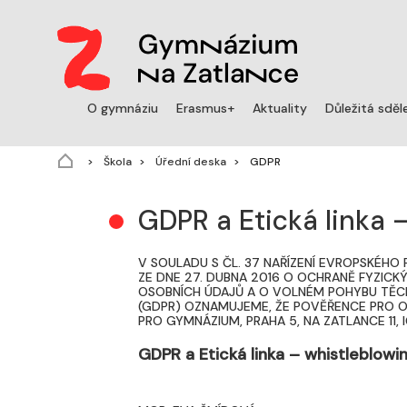
O gymnáziu
Erasmus+
Aktuality
Důležitá sděl
(aktuální)
Škola
Úřední deska
GDPR
GDPR a Etická linka 
V SOULADU S ČL. 37 NAŘÍZENÍ EVROPSKÉHO 
ZE DNE 27. DUBNA 2016 O OCHRANĚ FYZICK
OSOBNÍCH ÚDAJŮ A O VOLNÉM POHYBU TĚCH
(GDPR) OZNAMUJEME, ŽE POVĚŘENCE PRO 
PRO GYMNÁZIUM, PRAHA 5, NA ZATLANCE 11,
GDPR a Etická linka – whistleblowi