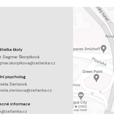
itelka školy
. Dagmar Škorpíková
mar.skorpikova@zatlanka.cz
lní psycholog
iela Zierisová
iela.zierisova@zatlanka.cz
ecné informace
o@zatlanka.cz