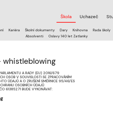
Škola
Uchazeč
St
ení
Kariéra
Školní dokumenty
Dary
Knihovna
Rada školy
Absolventi
Oslavy 140 let Zatlanky
– whistleblowing
PARLAMENTU A RADY (EU) 2016/679
ÝCH OSOB V SOUVISLOSTI SE ZPRACOVÁNÍM
TO ÚDAJŮ A O ZRUŠENÍ SMĚRNICE 95/46/ES
OCHRANU OSOBNÍCH ÚDAJŮ
 IČO 61385271 BUDE VYKONÁVAT:
ng