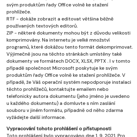
svým produktům řady Office volně ke stažení
prohlížeče.
RTF - dokáže zobrazit a editovat většina běžně
používaných textových editorů.
ZIP - některé dokumenty mohou být z důvodu velikosti
komprimovány. Na internetu je velké množství
programů, které dokážou tento formát dekomprimovat.
Výjimečně jsou na těchto stránkách umístěny také
dokumenty ve formátech DOCX, XLSX, PPTX . I v tomto
případě společnost Microsoft poskytuje ke svým
produktům řady Office volně ke stažení prohlížeče. V
případě, že Váš operační systém nepodporuje instalaci
těchto prohlížečů, kontaktujte emailem nebo
telefonicky autora dokumentu (jeho jméno je uvedeno
u každého dokumentu) a domluvte s ním zaslání
souboru v jiném formátu, případně od něho zdarma
vyžádejte další informace.
Vypracování tohoto prohlášení o přístupnosti
Toto prohlášení bylo vypracováno dne 1. 9. 2021. Pro