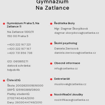
Gymnázium
Na Zatlance
Gymnázium Praha 5, Na
Ředitelka školy
Zatlance 11
Mgr. Dagmar Škorpíková
Na Zatlance 1330/11
dagmar.skorpikova@zatlanka.cz
150 00 Praha 5
Školní psycholog
+420 222 167 221
Daniela Zierisová
+420 222 167 167
daniela.zierisova@zatlanka.cz
+420 731 856 738
IZO: 061385271
Obecné informace
datová schránka:
info@zatlanka.cz
hdpzb4b
Sekretariát
Čísla účtů
musilovak@zatlanka.cz
Škola: 2002620018/6000
SRPŠ: 125190389/0800
Platby studentů:
Nostrifikační zkoušky
2702740424/2010
nostrifikace@zatlanka.cz
Dary:
2603044749/2010