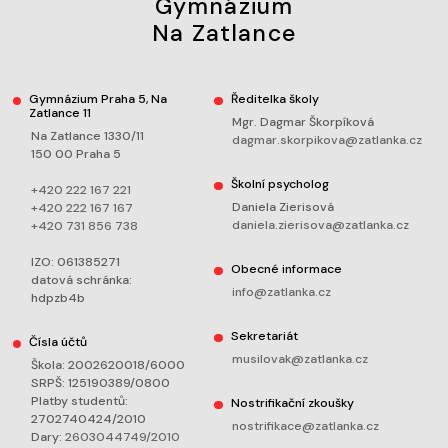
Gymnázium
Na Zatlance
Gymnázium Praha 5, Na
Ředitelka školy
Zatlance 11
Mgr. Dagmar Škorpíková
Na Zatlance 1330/11
dagmar.skorpikova@zatlanka.cz
150 00 Praha 5
Školní psycholog
+420 222 167 221
Daniela Zierisová
+420 222 167 167
daniela.zierisova@zatlanka.cz
+420 731 856 738
IZO: 061385271
Obecné informace
datová schránka:
info@zatlanka.cz
hdpzb4b
Sekretariát
Čísla účtů
musilovak@zatlanka.cz
Škola: 2002620018/6000
SRPŠ: 125190389/0800
Platby studentů:
Nostrifikační zkoušky
2702740424/2010
nostrifikace@zatlanka.cz
Dary:
2603044749/2010