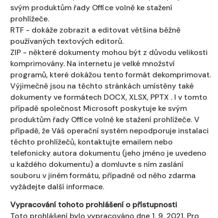
svým produktům řady Office volně ke stažení
prohlížeče.
RTF - dokáže zobrazit a editovat většina běžně
používaných textových editorů.
ZIP - některé dokumenty mohou být z důvodu velikosti
komprimovány. Na internetu je velké množství
programů, které dokážou tento formát dekomprimovat.
Výjimečně jsou na těchto stránkách umístěny také
dokumenty ve formátech DOCX, XLSX, PPTX . I v tomto
případě společnost Microsoft poskytuje ke svým
produktům řady Office volně ke stažení prohlížeče. V
případě, že Váš operační systém nepodporuje instalaci
těchto prohlížečů, kontaktujte emailem nebo
telefonicky autora dokumentu (jeho jméno je uvedeno
u každého dokumentu) a domluvte s ním zaslání
souboru v jiném formátu, případně od něho zdarma
vyžádejte další informace.
Vypracování tohoto prohlášení o přístupnosti
Toto prohlášení bylo vypracováno dne 1. 9. 2021. Pro