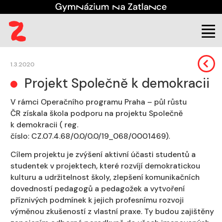
Škola
Úřední deska
Projekty
1.3.2020
Projekt Společně k demokracii
V rámci Operačního programu Praha – půl růstu
ČR získala škola podporu na projektu Společně
k demokracii ( reg.
číslo: CZ.07.4.68/0.0/0.0/19_068/0001469).
Cílem projektu je zvýšení aktivní účasti studentů a
studentek v projektech, které rozvíjí demokratickou
kulturu a udržitelnost školy, zlepšení komunikačních
dovedností pedagogů a pedagožek a vytvoření
příznivých podmínek k jejich profesnímu rozvoji
výměnou zkušeností z vlastní praxe. Ty budou zajištěny