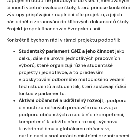
zapojením odborné poradkyně do všech jmenovaných
činností včetně evaluace školy, která přinese konkrétní
výstupy přispívající k naplnění cíle projektu, a jejich
následného zpracování do klíčových dokumentů školy.
Projekt je spolufinancován Evropskou unií.
Konkrétně bychom rádi v rámci projektu podpořili:
Studentský parlament GNZ a jeho činnost
jako
celku, dále na úrovni jednotlivých pracovních
výborů, které organizují různé studentské
projekty i jednotlivce, a to především
v poskytování odborného metodického vedení
těch studentů a studentek, kteří zastávají řídící
funkce v parlamentu.
Aktivní občanství a udržitelný rozvoj
tj. podpora
činností zaměřených především na rozvoj a
podporu občanských a sociálních kompetencí,
kompetencí k udržitelnému rozvoji, výchovu
k uvědomělému a globálnímu občanství,
participaci a spolupráci s místními organizacemi