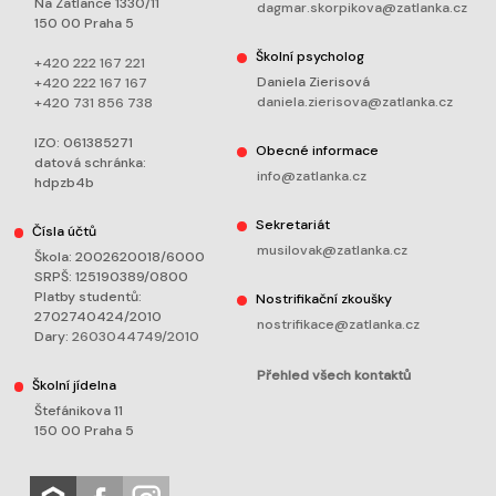
Na Zatlance 1330/11
dagmar.skorpikova@zatlanka.cz
150 00 Praha 5
Školní psycholog
+420 222 167 221
Daniela Zierisová
+420 222 167 167
daniela.zierisova@zatlanka.cz
+420 731 856 738
IZO: 061385271
Obecné informace
datová schránka:
info@zatlanka.cz
hdpzb4b
Sekretariát
Čísla účtů
musilovak@zatlanka.cz
Škola: 2002620018/6000
SRPŠ: 125190389/0800
Platby studentů:
Nostrifikační zkoušky
2702740424/2010
nostrifikace@zatlanka.cz
Dary:
2603044749/2010
Přehled všech kontaktů
Školní jídelna
Štefánikova 11
150 00 Praha 5