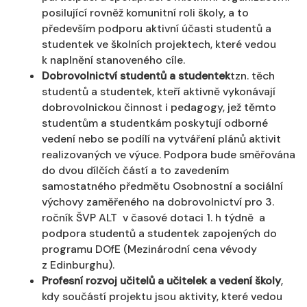
posilující rovněž komunitní roli školy, a to
především podporu aktivní účasti studentů a
studentek ve školních projektech, které vedou
k naplnění stanoveného cíle.
Dobrovolnictví studentů a studentek
tzn. těch
studentů a studentek, kteří aktivně vykonávají
dobrovolnickou činnost i pedagogy, jež těmto
studentům a studentkám poskytují odborné
vedení nebo se podílí na vytváření plánů aktivit
realizovaných ve výuce. Podpora bude směřována
do dvou dílčích částí a to zavedením
samostatného předmětu Osobnostní a sociální
výchovy zaměřeného na dobrovolnictví pro 3.
ročník ŠVP ALT v časové dotaci 1. h týdně a
podpora studentů a studentek zapojených do
programu DOfE (Mezinárodní cena vévody
z Edinburghu).
Profesní rozvoj učitelů a učitelek a vedení školy
,
kdy součástí projektu jsou aktivity, které vedou