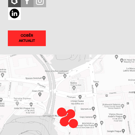
ODBĚR
AKTUALIT