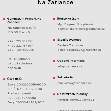
Na Zatlance
Gymnázium Praha 5, Na
Ředitelka školy
Zatlance 11
Mgr. Dagmar Škorpíková
Na Zatlance 1330/11
dagmar.skorpikova@zatlanka.cz
150 00 Praha 5
Školní psycholog
+420 222 167 221
Daniela Zierisová
+420 222 167 167
daniela.zierisova@zatlanka.cz
+420 731 856 738
IZO: 061385271
Obecné informace
datová schránka:
info@zatlanka.cz
hdpzb4b
Sekretariát
Čísla účtů
musilovak@zatlanka.cz
Škola: 2002620018/6000
SRPŠ: 125190389/0800
Platby studentů:
Nostrifikační zkoušky
2702740424/2010
nostrifikace@zatlanka.cz
Dary:
2603044749/2010