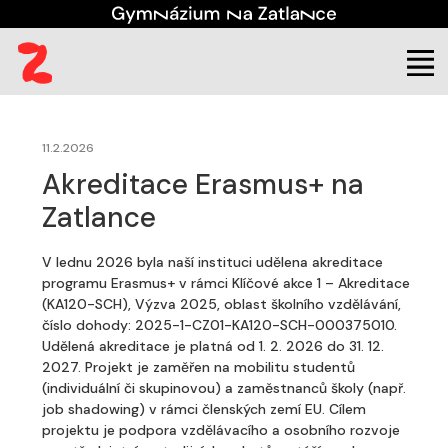
(aktuální)
Škola
Úřední deska
Projekty
11.2.2026
Akreditace Erasmus+ na
Zatlance
V lednu 2026 byla naší instituci udělena akreditace
programu Erasmus+ v rámci Klíčové akce 1 – Akreditace
(KA120-SCH), Výzva 2025, oblast školního vzdělávání,
číslo dohody: 2025-1-CZ01-KA120-SCH-000375010.
Udělená akreditace je platná od 1. 2. 2026 do 31. 12.
2027. Projekt je zaměřen na mobilitu studentů
(individuální či skupinovou) a zaměstnanců školy (např.
job shadowing) v rámci členských zemí EU. Cílem
projektu je podpora vzdělávacího a osobního rozvoje