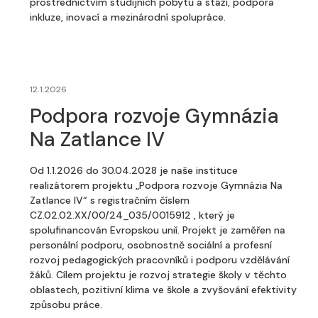
prostřednictvím studijních pobytů a stáží, podpora
inkluze, inovací a mezinárodní spolupráce.
12.1.2026
Podpora rozvoje Gymnázia
Na Zatlance IV
Od 1.1.2026 do 30.04.2028 je naše instituce
realizátorem projektu „Podpora rozvoje Gymnázia Na
Zatlance IV“ s registračním číslem
CZ.02.02.XX/00/24_035/0015912 , který je
spolufinancován Evropskou unií. Projekt je zaměřen na
personální podporu, osobnostně sociální a profesní
rozvoj pedagogických pracovníků i podporu vzdělávání
žáků. Cílem projektu je rozvoj strategie školy v těchto
oblastech, pozitivní klima ve škole a zvyšování efektivity
způsobu práce.