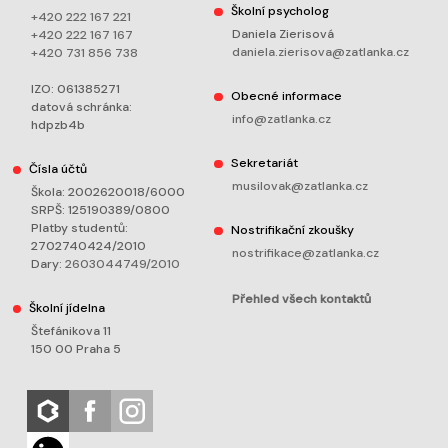
Školní psycholog
+420 222 167 221
Daniela Zierisová
+420 222 167 167
daniela.zierisova@zatlanka.cz
+420 731 856 738
IZO: 061385271
Obecné informace
datová schránka:
info@zatlanka.cz
hdpzb4b
Sekretariát
Čísla účtů
musilovak@zatlanka.cz
Škola: 2002620018/6000
SRPŠ: 125190389/0800
Platby studentů:
Nostrifikační zkoušky
2702740424/2010
nostrifikace@zatlanka.cz
Dary:
2603044749/2010
Přehled všech kontaktů
Školní jídelna
Štefánikova 11
150 00 Praha 5