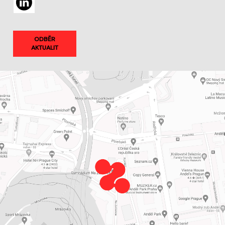
ODBĚR
AKTUALIT