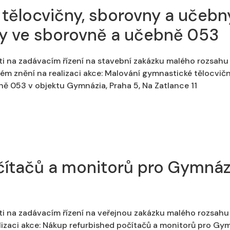
tělocvičny, sborovny a učebn
ny ve sborovně a učebně 053
ti na zadávacím řízení na stavební zakázku malého rozsahu 
ném znění na realizaci akce: Malování gymnastické tělocvič
ě 053 v objektu Gymnázia, Praha 5, Na Zatlance 11
ítačů a monitorů pro Gymnázi
i na zadávacím řízení na veřejnou zakázku malého rozsahu 
izaci akce: Nákup refurbished počítačů a monitorů pro Gymn