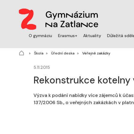
O gymnáziu
Erasmus+
Aktuality
Důležitá sděl
(aktuální)
Škola
Úřední deska
Veřejné zakázky
5.11.2015
Rekonstrukce kotelny 
Výzva k podání nabídky více zájemců k účas
137/2006 Sb., o veřejných zakázkách v platn