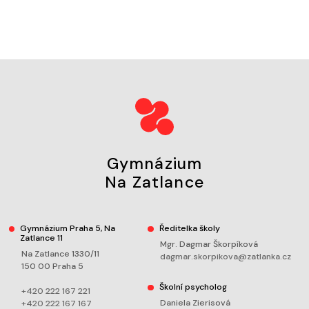
Gymnázium
Na Zatlance
Gymnázium Praha 5, Na
Ředitelka školy
Zatlance 11
Mgr. Dagmar Škorpíková
Na Zatlance 1330/11
dagmar.skorpikova@zatlanka.cz
150 00 Praha 5
Školní psycholog
+420 222 167 221
Daniela Zierisová
+420 222 167 167