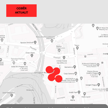
ODBĚR
AKTUALIT