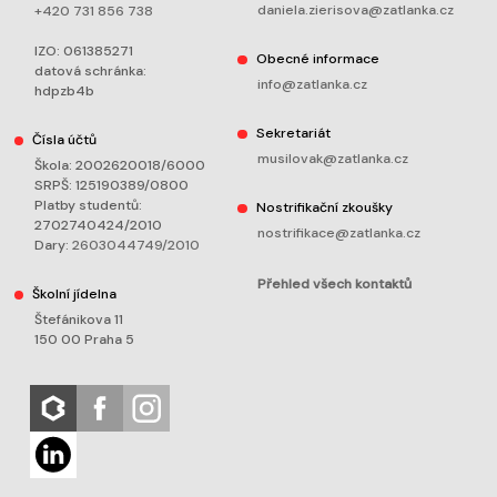
daniela.zierisova@zatlanka.cz
+420 731 856 738
IZO: 061385271
Obecné informace
datová schránka:
info@zatlanka.cz
hdpzb4b
Sekretariát
Čísla účtů
musilovak@zatlanka.cz
Škola: 2002620018/6000
SRPŠ: 125190389/0800
Platby studentů:
Nostrifikační zkoušky
2702740424/2010
nostrifikace@zatlanka.cz
Dary:
2603044749/2010
Přehled všech kontaktů
Školní jídelna
Štefánikova 11
150 00 Praha 5