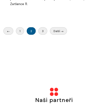
Zatlance 11.
1
2
3
Další
Naši partneři