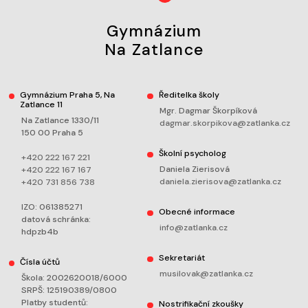
Gymnázium
Na Zatlance
Gymnázium Praha 5, Na
Ředitelka školy
Zatlance 11
Mgr. Dagmar Škorpíková
Na Zatlance 1330/11
dagmar.skorpikova@zatlanka.cz
150 00 Praha 5
Školní psycholog
+420 222 167 221
Daniela Zierisová
+420 222 167 167
daniela.zierisova@zatlanka.cz
+420 731 856 738
IZO: 061385271
Obecné informace
datová schránka:
info@zatlanka.cz
hdpzb4b
Sekretariát
Čísla účtů
musilovak@zatlanka.cz
Škola: 2002620018/6000
SRPŠ: 125190389/0800
Platby studentů:
Nostrifikační zkoušky