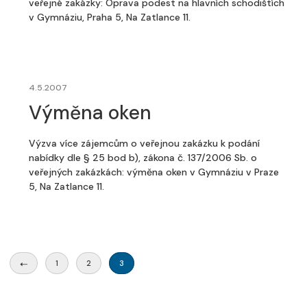
veřejné zakázky: Oprava podest na hlavních schodištích
v Gymnáziu, Praha 5, Na Zatlance 11.
4.5.2007
Výměna oken
Výzva více zájemcům o veřejnou zakázku k podání
nabídky dle § 25 bod b), zákona č. 137/2006 Sb. o
veřejných zakázkách: výměna oken v Gymnáziu v Praze
5, Na Zatlance 11.
1
2
3