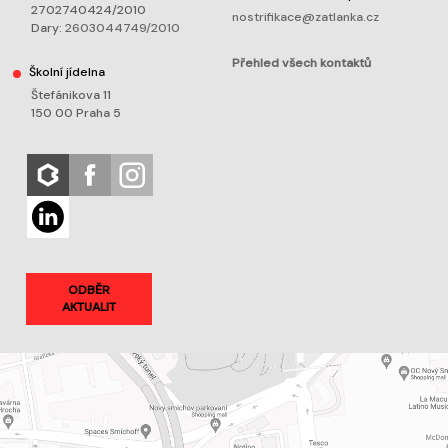
2702740424/2010
nostrifikace@zatlanka.cz
Dary:
2603044749/2010
Přehled všech kontaktů
Školní jídelna
Štefánikova 11
150 00 Praha 5
ODBĚR
AKTUALIT