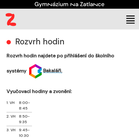
(aktuální)
Student
Rozvrh hodin
Rozvrh hodin
Rozvrh hodin najdete po přihlášení do školního
systémy
Bakaláři
.
Vyučovací hodiny a zvonění:
1. VH
8:00-
8:45
2. VH
8:50-
9:35
3. VH
9:45-
10:30