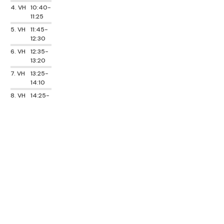
4. VH
10:40-
11:25
5. VH
11:45-
12:30
6. VH
12:35-
13:20
7. VH
13:25-
14:10
8. VH
14:25-
15:10
9. VH
15:15-
16:00
10. VH
16:05-
16:50