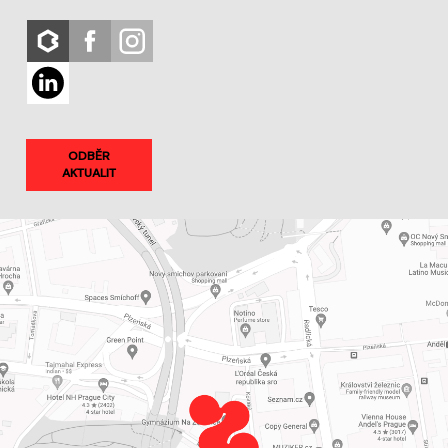
ODBĚR
AKTUALIT