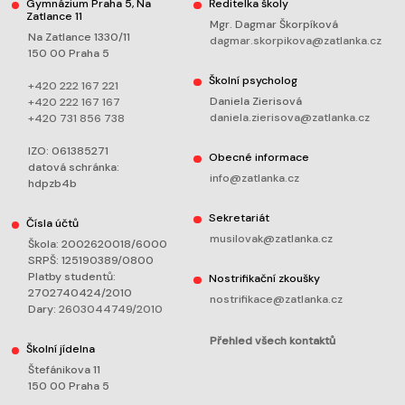
Gymnázium Praha 5, Na
Ředitelka školy
Zatlance 11
Mgr. Dagmar Škorpíková
Na Zatlance 1330/11
dagmar.skorpikova@zatlanka.cz
150 00 Praha 5
Školní psycholog
+420 222 167 221
Daniela Zierisová
+420 222 167 167
daniela.zierisova@zatlanka.cz
+420 731 856 738
IZO: 061385271
Obecné informace
datová schránka:
info@zatlanka.cz
hdpzb4b
Sekretariát
Čísla účtů
musilovak@zatlanka.cz
Škola: 2002620018/6000
SRPŠ: 125190389/0800
Platby studentů:
Nostrifikační zkoušky
2702740424/2010
nostrifikace@zatlanka.cz
Dary:
2603044749/2010
Přehled všech kontaktů
Školní jídelna
Štefánikova 11
150 00 Praha 5