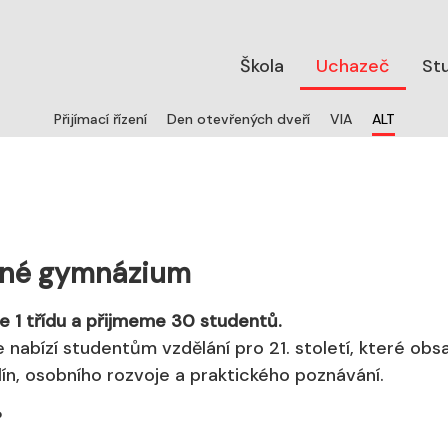
Škola
Uchazeč
St
(aktuáln
Přijímací řízení
Den otevřených dveří
VIA
ALT
cné gymnázium
 1 třídu a přijmeme 30 studentů.
abízí studentům vzdělání pro 21. století, které obs
ín, osobního rozvoje a praktického poznávání.
?