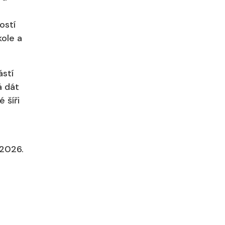
ostí
kole a
ástí
á dát
 šíři
 2026.