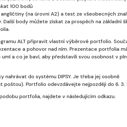
ískat 100 bodů
z angličtiny (na úrovni A2) a test ze všeobecných znal
ly. Další body můžete získat za prospěch na základní š
lia.
ogramu ALT připravit vlastní výběrové portfolio. Souč
rezentace a pohovor nad ním. Prezentace portfolia m
umí a co je baví, aby představili svou osobnost v plné
šky nahrávat do systému DIPSY. Je třeba jej osobně
at poštou). Portfolio odevzdávejte nejpozději do 6. 3.
odobu portfolia, najdete v následujícím odkazu.