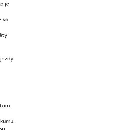
o je
y se
ěty
ýjezdy
itom
zkumu.
ubu