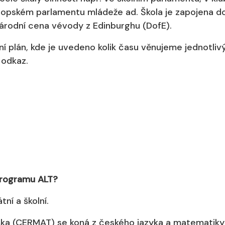
opském parlamentu mládeže ad. Škola je zapojena d
árodní cena vévody z Edinburghu (DofE).
í plán, kde je uvedeno kolik času věnujeme jednotli
 odkaz.
 programu ALT?
tní a školní.
uška (CERMAT) se koná z českého jazyka a matematiky