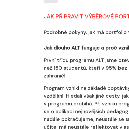
JAK PŘIPRAVIT VÝBĚROVÉ POR
Podrobné pokyny, jak má portfolio
Jak dlouho ALT funguje a proč vzni
První třídu programu ALT jsme otev
než 150 studentů, kteří v 95% bez 
zahraničí.
Program vznikl na základě poptávky
vzdělání. Hledali však jiné cesty, j
v programu probíhá. Při vzniku prog
se o aplikaci nejnovějších pedagog
nadále pokračujeme, neustále se sn
učitel má neustále reflektovat vlast