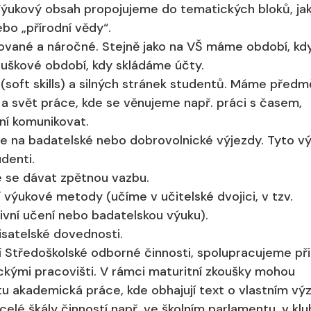
ukový obsah propojujeme do tematických bloků, jak
ebo „přírodní vědy“.
ované a náročné. Stejně jako na VŠ máme období, kd
ouškové období, kdy skládáme účty.
soft skills) a silných stránek studentů. Máme předm
 a svět práce, kde se věnujeme např. práci s časem,
í komunikovat.
e na badatelské nebo dobrovolnické výjezdy. Tyto v
denti.
 se dávat zpětnou vazbu.
ýukové metody (učíme v učitelské dvojici, v tzv.
vní učení nebo badatelskou výuku).
isatelské dovednosti.
 Středoškolské odborné činnosti, spolupracujeme př
ckými pracovišti. V rámci maturitní zkoušky mohou
u akademická práce, kde obhajují text o vlastním vý
elé škály činností např. ve školním parlamentu, v kl