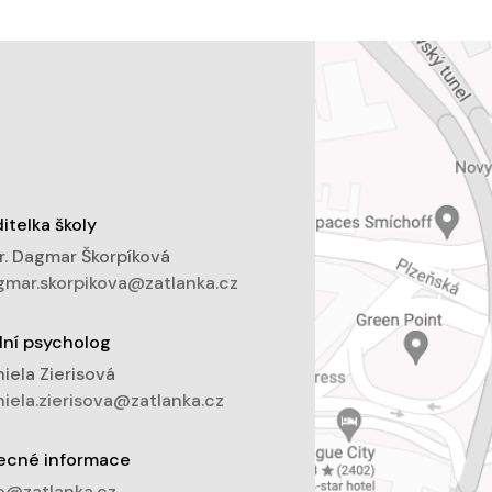
itelka školy
. Dagmar Škorpíková
mar.skorpikova@zatlanka.cz
lní psycholog
iela Zierisová
iela.zierisova@zatlanka.cz
ecné informace
o@zatlanka.cz