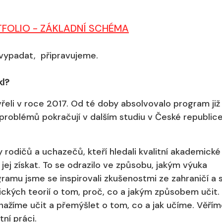
TFOLIO - ZÁKLADNÍ SCHÉMA
 vypadat, připravujeme.
kl?
řeli v roce 2017. Od té doby absolvovalo program již
problémů pokračují v dalším studiu v České republice
 rodičů a uchazečů, kteří hledali kvalitní akademické
ak jej získat. To se odrazilo ve způsobu, jakým výuka
ramu jsme se inspirovali zkušenostmi ze zahraničí a s
ických teorií o tom, proč, co a jakým způsobem učit
ažíme učit a přemýšlet o tom, co a jak učíme. Věřím
ní práci.