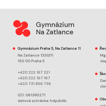
Gymnázium
Na Zatlance
Gymnázium Praha 5, Na Zatlance 11
Řed
Na Zatlance 1330/11
Mgr
150 00 Praha 5
dag
+420 222 167 221
Ško
+420 222 167 167
Dan
+420 731 856 738
dan
IZO: 061385271
Ob
datová schránka: hdpzb4b
inf