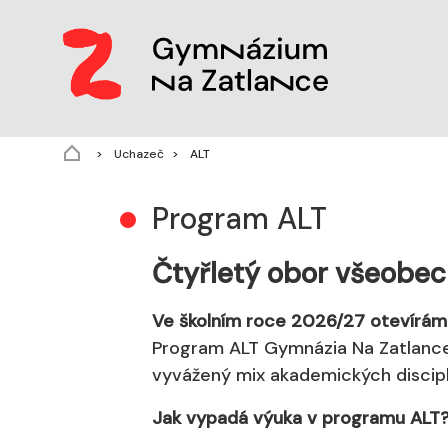
(aktuální)
Uchazeč
ALT
Program ALT
Čtyřletý obor všeobe
Ve školním roce 2026/27 otevíráme
Program ALT Gymnázia Na Zatlance n
vyvážený mix akademických discipl
Jak vypadá výuka v programu ALT