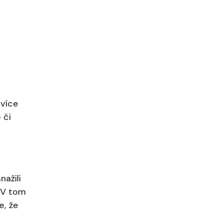
 více
 či
nažili
. V tom
e, že