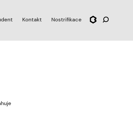
udent
Kontakt
Nostrifikace
í)
ahuje