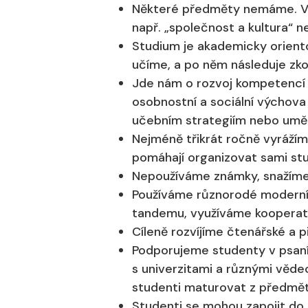
Některé předměty nemáme. Vý
např. „společnost a kultura“ n
Studium je akademicky orient
učíme, a po něm následuje zk
Jde nám o rozvoj kompetencí (
osobnostní a sociální výchova
učebním strategiím nebo uměn
Nejméně třikrát ročně vyrážím
pomáhají organizovat sami stu
Nepoužíváme známky, snažíme
Používáme různorodé moderní v
tandemu, využíváme kooperati
Cíleně rozvíjíme čtenářské a p
Podporujeme studenty v psaní
s univerzitami a různými věde
studenti maturovat z předmět
Studenti se mohou zapojit do c