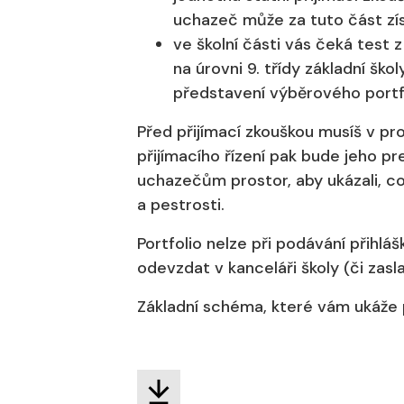
uchazeč může za tuto část z
ve školní části vás čeká test 
na úrovni 9. třídy základní ško
představení výběrového portfo
Před přijímací zkouškou musíš v pr
přijímacího řízení pak bude jeho p
uchazečům prostor, aby ukázali, co 
a pestrosti.
Portfolio nelze při podávání přihlá
odevzdat v kanceláři školy (či zasl
Základní schéma, které vám ukáže p