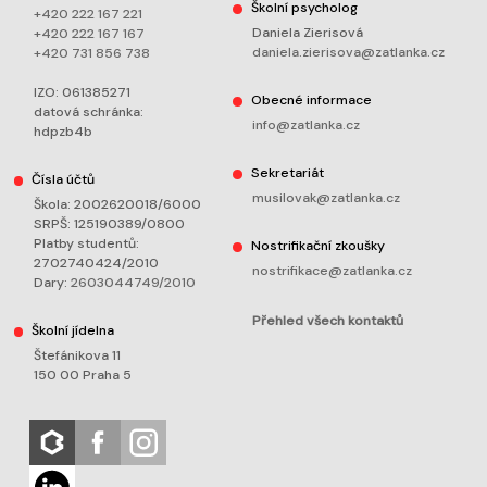
Školní psycholog
+420 222 167 221
Daniela Zierisová
+420 222 167 167
daniela.zierisova@zatlanka.cz
+420 731 856 738
IZO: 061385271
Obecné informace
datová schránka:
info@zatlanka.cz
hdpzb4b
Sekretariát
Čísla účtů
musilovak@zatlanka.cz
Škola: 2002620018/6000
SRPŠ: 125190389/0800
Platby studentů:
Nostrifikační zkoušky
2702740424/2010
nostrifikace@zatlanka.cz
Dary:
2603044749/2010
Přehled všech kontaktů
Školní jídelna
Štefánikova 11
150 00 Praha 5