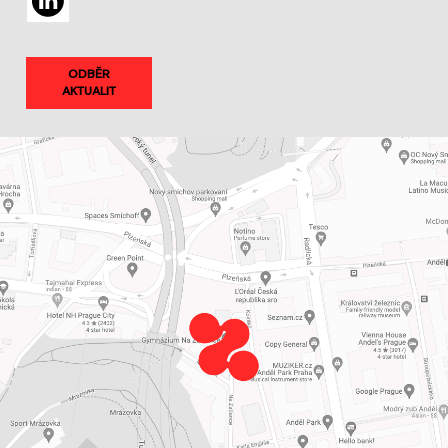
ODBĚR
AKTUALIT