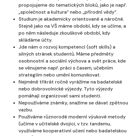
propojujeme do tematických bloků, jako je např.
„společnost a kultura“ nebo „přírodní vědy“.
Studium je akademicky orientované a náročné.
Stejně jako na VŠ máme období, kdy se učíme, a
po něm následuje zkouškové období, kdy
skládáme účty.
Jde nám o rozvoj kompetencí (soft skills) a
silných stránek studentů. Máme předměty
osobnostní a sociální výchova a svět práce, kde
se věnujeme např. práci s časem, učebním
strategiím nebo umění komunikovat.
Nejméně třikrát ročně vyrážíme na badatelské
nebo dobrovolnické výjezdy. Tyto výjezdy
pomáhají organizovat sami studenti.
Nepoužíváme známky, snažíme se dávat zpětnou
vazbu.
Používáme různorodé moderní výukové metody
(učíme v učitelské dvojici, v tzv. tandemu,
využíváme kooperativní učení nebo badatelskou