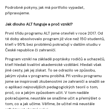
Podrobné pokyny, jak má portfolio vypadat,
připravujeme.
Jak dlouho ALT funguje a proč vznikl?
První třídu programu ALT jsme otevřeli v roce 2017. Od
té doby absolvovalo program již více než 150 studentů,
kteří v 95% bez problémů pokračují v dalším studiu v
České republice či zahraničí.
Program vznikl na základě poptávky rodičů a uchazečů,
kteří hledali kvalitní akademické vzdělání. Hledali však
jiné cesty, jak jej získat. To se odrazilo ve způsobu,
jakým výuka v programu probíhá. Při vzniku programu
jsme se inspirovali zkušenostmi ze zahraničí a snažili se
o aplikaci nejnovějších pedagogických teorií o tom,
proč, co a jakým způsobem učit. V tom nadále
pokračujeme, neustále se snažíme učit a přemýšlet o
tom, co a jak učíme. Věříme, že učitel má neustále