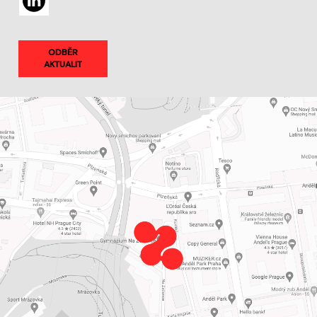
ODBĚR
AKTUALIT