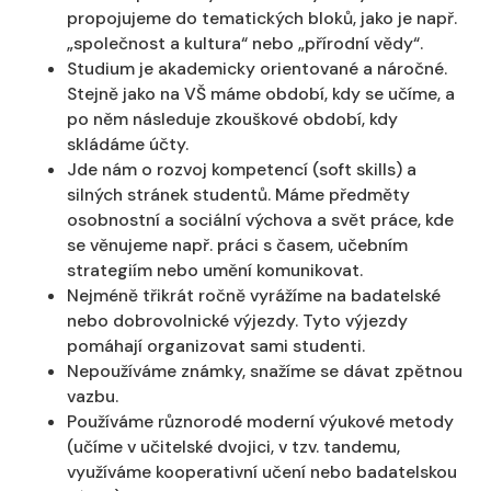
propojujeme do tematických bloků, jako je např.
„společnost a kultura“ nebo „přírodní vědy“.
Studium je akademicky orientované a náročné.
Stejně jako na VŠ máme období, kdy se učíme, a
po něm následuje zkouškové období, kdy
skládáme účty.
Jde nám o rozvoj kompetencí (soft skills) a
silných stránek studentů. Máme předměty
osobnostní a sociální výchova a svět práce, kde
se věnujeme např. práci s časem, učebním
strategiím nebo umění komunikovat.
Nejméně třikrát ročně vyrážíme na badatelské
nebo dobrovolnické výjezdy. Tyto výjezdy
pomáhají organizovat sami studenti.
Nepoužíváme známky, snažíme se dávat zpětnou
vazbu.
Používáme různorodé moderní výukové metody
(učíme v učitelské dvojici, v tzv. tandemu,
využíváme kooperativní učení nebo badatelskou