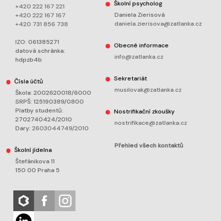
Školní psycholog
+420 222 167 221
Daniela Zierisová
+420 222 167 167
daniela.zierisova@zatlanka.cz
+420 731 856 738
IZO: 061385271
Obecné informace
datová schránka:
info@zatlanka.cz
hdpzb4b
Sekretariát
Čísla účtů
musilovak@zatlanka.cz
Škola: 2002620018/6000
SRPŠ: 125190389/0800
Platby studentů:
Nostrifikační zkoušky
2702740424/2010
nostrifikace@zatlanka.cz
Dary:
2603044749/2010
Přehled všech kontaktů
Školní jídelna
Štefánikova 11
150 00 Praha 5