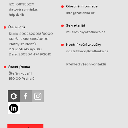
IZO: 061385271
Obecné informace
datová schránka:
info@zatlanka.cz
hdpzb4b
Sekretariát
Čísla účtů
musilovak@zatlanka.cz
Škola: 2002620018/6000
SRPŠ: 125190389/0800
Platby studentů:
Nostrifikační zkoušky
2702740424/2010
nostrifikace@zatlanka.cz
Dary:
2603044749/2010
Přehled všech kontaktů
Školní jídelna
Štefánikova 11
150 00 Praha 5