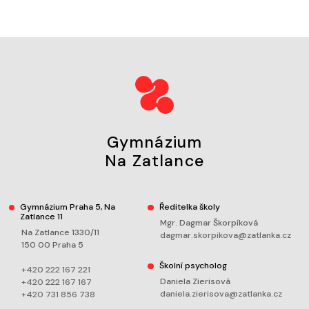
Gymnázium
Na Zatlance
Gymnázium Praha 5, Na
Ředitelka školy
Zatlance 11
Mgr. Dagmar Škorpíková
Na Zatlance 1330/11
dagmar.skorpikova@zatlanka.cz
150 00 Praha 5
Školní psycholog
+420 222 167 221
Daniela Zierisová
+420 222 167 167
daniela.zierisova@zatlanka.cz
+420 731 856 738