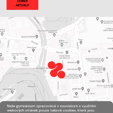
ODBĚR
AKTUALIT
Naše gymnázium zpracovává v souvislosti s využitím
webových stránek pouze taková cookies, která jsou