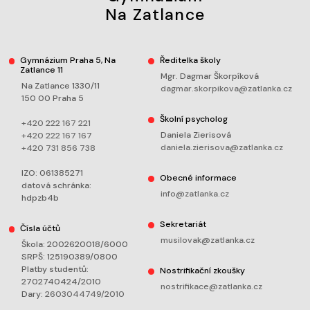
Na Zatlance
Gymnázium Praha 5, Na
Ředitelka školy
Zatlance 11
Mgr. Dagmar Škorpíková
Na Zatlance 1330/11
dagmar.skorpikova@zatlanka.cz
150 00 Praha 5
Školní psycholog
+420 222 167 221
Daniela Zierisová
+420 222 167 167
daniela.zierisova@zatlanka.cz
+420 731 856 738
IZO: 061385271
Obecné informace
datová schránka:
info@zatlanka.cz
hdpzb4b
Sekretariát
Čísla účtů
musilovak@zatlanka.cz
Škola: 2002620018/6000
SRPŠ: 125190389/0800
Platby studentů:
Nostrifikační zkoušky
2702740424/2010
nostrifikace@zatlanka.cz
Dary:
2603044749/2010