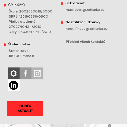
Sekretariát
Čísla účtů
musilovak@zatlanka.cz
Škola: 2002620018/6000
SRPŠ: 125190389/0800
Platby studentů:
Nostrifikační zkoušky
2702740424/2010
nostrifikace@zatlanka.cz
Dary:
2603044749/2010
Přehled všech kontaktů
Školní jídelna
Štefánikova 11
150 00 Praha 5
ODBĚR
AKTUALIT