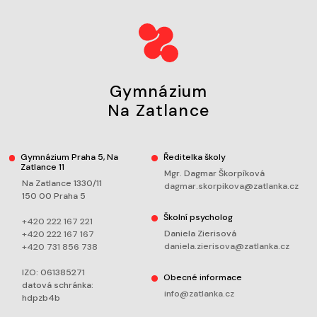
Gymnázium
Na Zatlance
Gymnázium Praha 5, Na
Ředitelka školy
Zatlance 11
Mgr. Dagmar Škorpíková
Na Zatlance 1330/11
dagmar.skorpikova@zatlanka.cz
150 00 Praha 5
Školní psycholog
+420 222 167 221
Daniela Zierisová
+420 222 167 167
daniela.zierisova@zatlanka.cz
+420 731 856 738
IZO: 061385271
Obecné informace
datová schránka:
info@zatlanka.cz
hdpzb4b