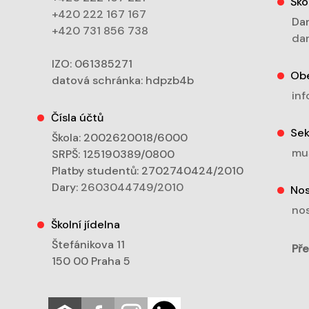
Ško
+420 222 167 167
Dan
+420 731 856 738
dan
IZO: 061385271
Ob
datová schránka: hdpzb4b
inf
Čísla účtů
Sek
Škola: 2002620018/6000
mu
SRPŠ: 125190389/0800
Platby studentů: 2702740424/2010
Dary:
2603044749/2010
Nos
nos
Školní jídelna
Štefánikova 11
Pře
150 00 Praha 5