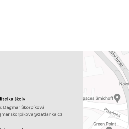
itelka školy
. Dagmar Škorpíková
mar.skorpikova@zatlanka.cz