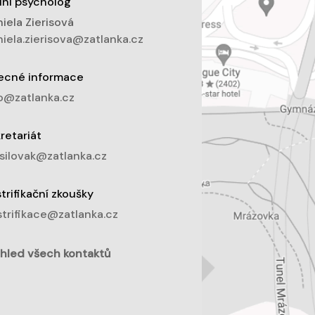
lní psycholog
iela Zierisová
iela.zierisova@zatlanka.cz
ecné informace
o@zatlanka.cz
retariát
silovak@zatlanka.cz
trifikační zkoušky
trifikace@zatlanka.cz
hled všech kontaktů