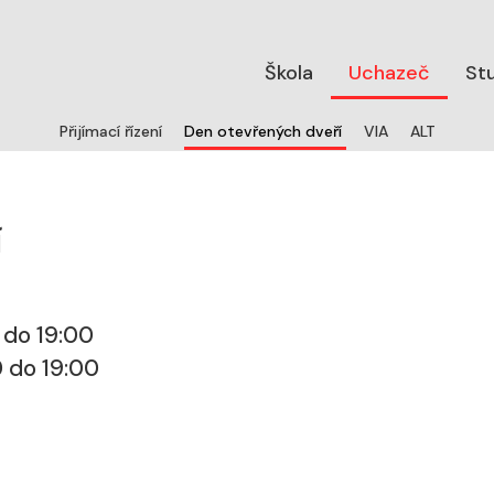
Škola
Uchazeč
St
(aktuální)
Přijímací řízení
Den otevřených dveří
VIA
ALT
í
 do 19:00
0 do 19:00