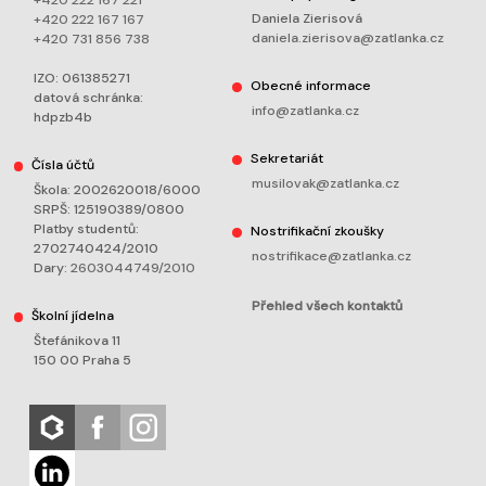
+420 222 167 221
Daniela Zierisová
+420 222 167 167
daniela.zierisova@zatlanka.cz
+420 731 856 738
IZO: 061385271
Obecné informace
datová schránka:
info@zatlanka.cz
hdpzb4b
Sekretariát
Čísla účtů
musilovak@zatlanka.cz
Škola: 2002620018/6000
SRPŠ: 125190389/0800
Platby studentů:
Nostrifikační zkoušky
2702740424/2010
nostrifikace@zatlanka.cz
Dary:
2603044749/2010
Přehled všech kontaktů
Školní jídelna
Štefánikova 11
150 00 Praha 5