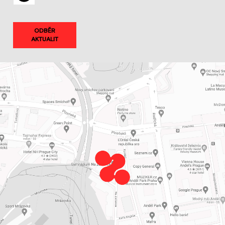
ODBĚR
AKTUALIT